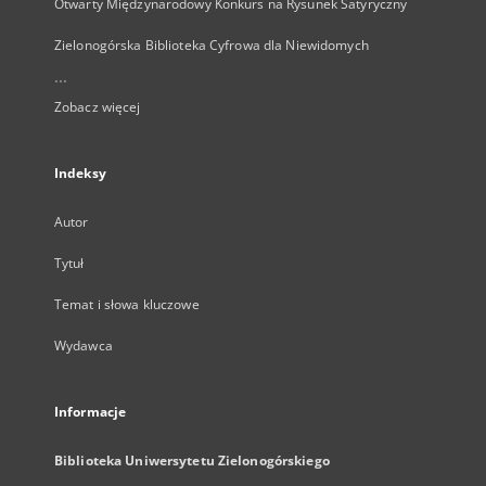
Otwarty Międzynarodowy Konkurs na Rysunek Satyryczny
Zielonogórska Biblioteka Cyfrowa dla Niewidomych
...
Zobacz więcej
Indeksy
Autor
Tytuł
Temat i słowa kluczowe
Wydawca
Informacje
Biblioteka Uniwersytetu Zielonogórskiego