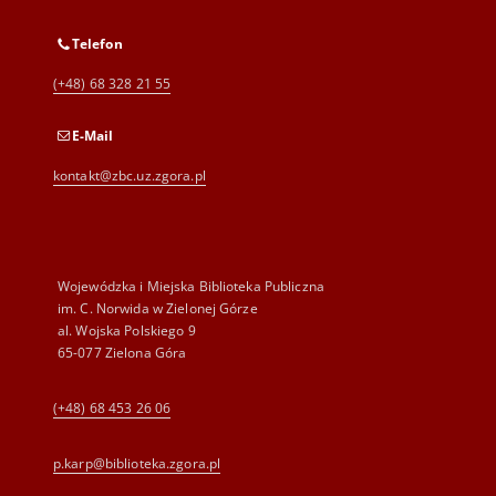
Telefon
(+48) 68 328 21 55
E-Mail
kontakt@zbc.uz.zgora.pl
Wojewódzka i Miejska Biblioteka Publiczna
im. C. Norwida w Zielonej Górze
al. Wojska Polskiego 9
65-077 Zielona Góra
(+48) 68 453 26 06
p.karp@biblioteka.zgora.pl