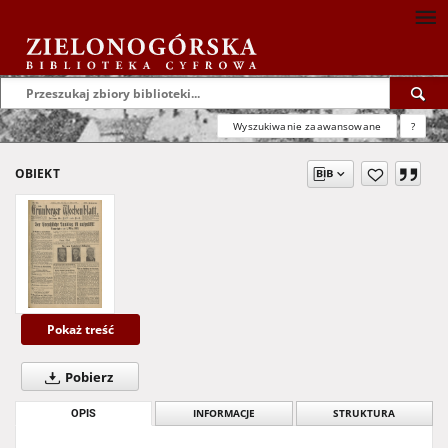
Wyszukiwanie zaawansowane
?
OBIEKT
Pokaż treść
Pobierz
OPIS
INFORMACJE
STRUKTURA