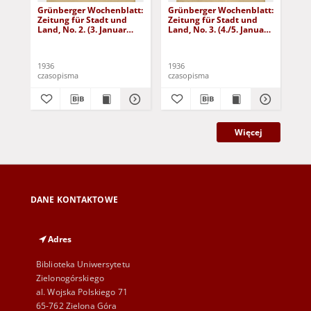
Grünberger Wochenblatt:
Grünberger Wochenblatt:
Gr
Zeitung für Stadt und
Zeitung für Stadt und
Zei
Land, No. 2. (3. Januar
Land, No. 3. (4./5. Januar
Lan
1936)
1936)
19
1936
1936
193
czasopisma
czasopisma
cza
Więcej
DANE KONTAKTOWE
Adres
Biblioteka Uniwersytetu
Zielonogórskiego
al. Wojska Polskiego 71
65-762 Zielona Góra