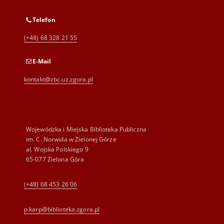
Telefon
(+48) 68 328 21 55
E-Mail
kontakt@zbc.uz.zgora.pl
Wojewódzka i Miejska Biblioteka Publiczna
im. C. Norwida w Zielonej Górze
al. Wojska Polskiego 9
65-077 Zielona Góra
(+48) 68 453 26 06
p.karp@biblioteka.zgora.pl