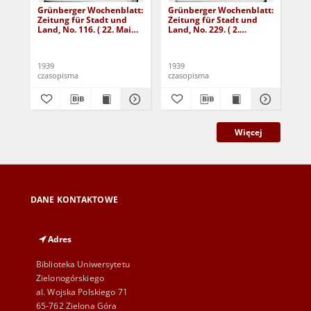
Grünberger Wochenblatt:
Grünberger Wochenblatt:
Gr
Zeitung für Stadt und
Zeitung für Stadt und
Zei
Land, No. 116. ( 22. Mai
Land, No. 229. ( 2.
Lan
1939)
Oktober 1939)
De
1939
1939
192
czasopisma
czasopisma
cza
Więcej
DANE KONTAKTOWE
Adres
Biblioteka Uniwersytetu
Zielonogórskiego
al. Wojska Polskiego 71
65-762 Zielona Góra