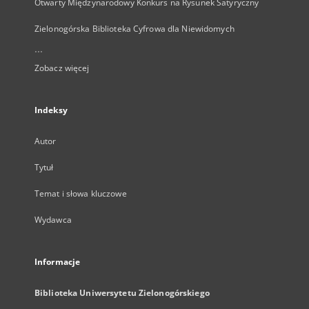
Otwarty Międzynarodowy Konkurs na Rysunek Satyryczny
Zielonogórska Biblioteka Cyfrowa dla Niewidomych
...
Zobacz więcej
Indeksy
Autor
Tytuł
Temat i słowa kluczowe
Wydawca
Informacje
Biblioteka Uniwersytetu Zielonogórskiego