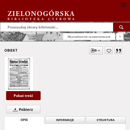
Wyszukiwanie zaawansowane
?
OBIEKT
Pokaż treść
Pobierz
OPIS
INFORMACJE
STRUKTURA