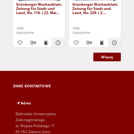
Grünberger Wochenblatt:
Grünberger Wochenblatt:
Gr
Zeitung für Stadt und
Zeitung für Stadt und
Zei
Land, No. 116. ( 22. Mai
Land, No. 229. ( 2.
Lan
1939)
Oktober 1939)
De
1939
1939
192
czasopisma
czasopisma
cza
Więcej
DANE KONTAKTOWE
Adres
Biblioteka Uniwersytetu
Zielonogórskiego
al. Wojska Polskiego 71
65-762 Zielona Góra