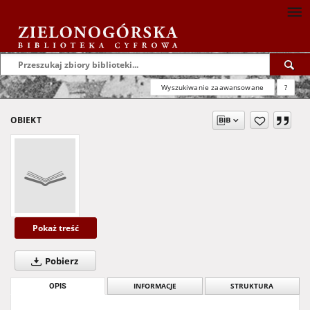
Wyszukiwanie zaawansowane
?
OBIEKT
Pokaż treść
Pobierz
OPIS
INFORMACJE
STRUKTURA