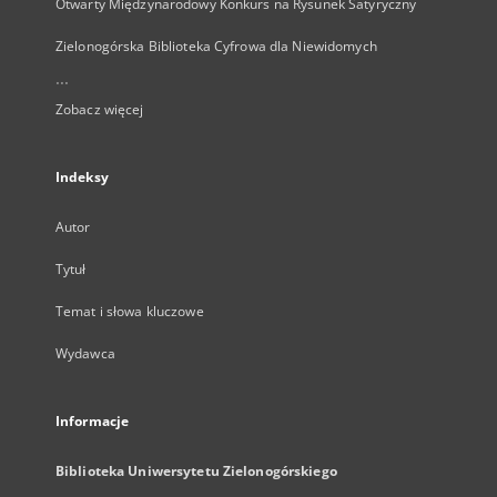
Otwarty Międzynarodowy Konkurs na Rysunek Satyryczny
Zielonogórska Biblioteka Cyfrowa dla Niewidomych
...
Zobacz więcej
Indeksy
Autor
Tytuł
Temat i słowa kluczowe
Wydawca
Informacje
Biblioteka Uniwersytetu Zielonogórskiego