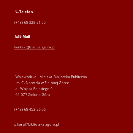
Telefon
(+48) 68 328 21 55
E-Mail
kontakt@zbc.uz.zgora.pl
Wojewódzka i Miejska Biblioteka Publiczna
im. C. Norwida w Zielonej Górze
al. Wojska Polskiego 9
65-077 Zielona Góra
(+48) 68 453 26 06
p.karp@biblioteka.zgora.pl