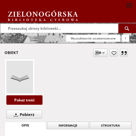
Wyszukiwanie zaawansowane
?
OBIEKT
Pokaż treść
Pobierz
OPIS
INFORMACJE
STRUKTURA