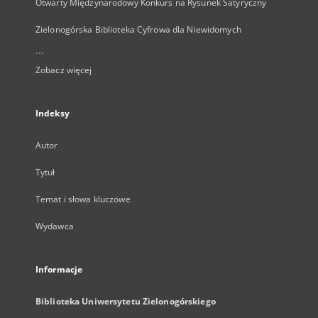
Otwarty Międzynarodowy Konkurs na Rysunek Satyryczny
Zielonogórska Biblioteka Cyfrowa dla Niewidomych
...
Zobacz więcej
Indeksy
Autor
Tytuł
Temat i słowa kluczowe
Wydawca
Informacje
Biblioteka Uniwersytetu Zielonogórskiego