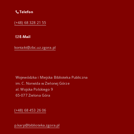
Telefon
(+48) 68 328 21 55
E-Mail
kontakt@zbc.uz.zgora.pl
Wojewódzka i Miejska Biblioteka Publiczna
im. C. Norwida w Zielonej Górze
al. Wojska Polskiego 9
65-077 Zielona Góra
(+48) 68 453 26 06
p.karp@biblioteka.zgora.pl