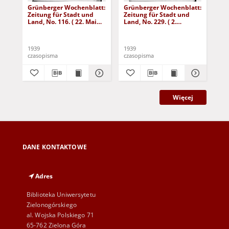
Grünberger Wochenblatt:
Grünberger Wochenblatt:
Gr
Zeitung für Stadt und
Zeitung für Stadt und
Zei
Land, No. 116. ( 22. Mai
Land, No. 229. ( 2.
Lan
1939)
Oktober 1939)
De
1939
1939
192
czasopisma
czasopisma
cza
Więcej
DANE KONTAKTOWE
Adres
Biblioteka Uniwersytetu
Zielonogórskiego
al. Wojska Polskiego 71
65-762 Zielona Góra