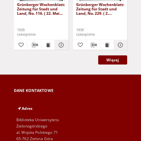
Grünberger Wochenblatt:
Grünberger Wochenblatt:
Gr
Zeitung für Stadt und
Zeitung für Stadt und
Zei
Land, No. 116. ( 22. Mai
Land, No. 229. ( 2.
Lan
1939)
Oktober 1939)
De
1939
1939
192
czasopisma
czasopisma
cza
Więcej
DANE KONTAKTOWE
Adres
Biblioteka Uniwersytetu
Zielonogórskiego
al. Wojska Polskiego 71
65-762 Zielona Góra