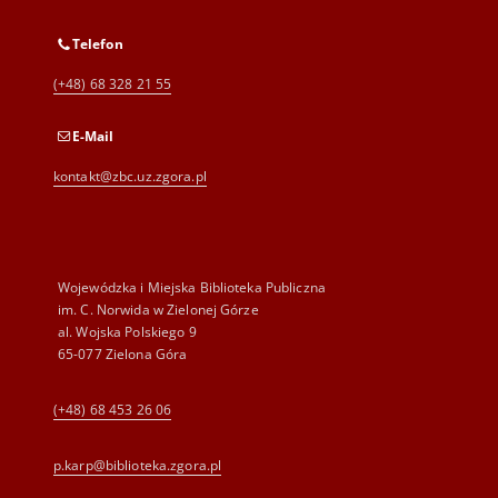
Telefon
(+48) 68 328 21 55
E-Mail
kontakt@zbc.uz.zgora.pl
Wojewódzka i Miejska Biblioteka Publiczna
im. C. Norwida w Zielonej Górze
al. Wojska Polskiego 9
65-077 Zielona Góra
(+48) 68 453 26 06
p.karp@biblioteka.zgora.pl