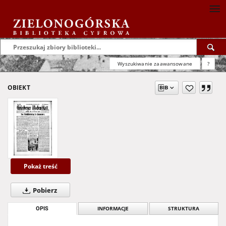
Wyszukiwanie zaawansowane
?
OBIEKT
Pokaż treść
Pobierz
OPIS
INFORMACJE
STRUKTURA