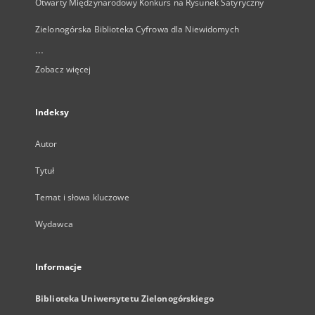
Otwarty Międzynarodowy Konkurs na Rysunek Satyryczny
Zielonogórska Biblioteka Cyfrowa dla Niewidomych
...
Zobacz więcej
Indeksy
Autor
Tytuł
Temat i słowa kluczowe
Wydawca
Informacje
Biblioteka Uniwersytetu Zielonogórskiego