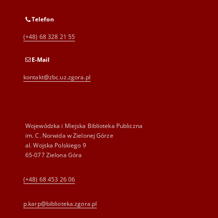
Telefon
(+48) 68 328 21 55
E-Mail
kontakt@zbc.uz.zgora.pl
Wojewódzka i Miejska Biblioteka Publiczna
im. C. Norwida w Zielonej Górze
al. Wojska Polskiego 9
65-077 Zielona Góra
(+48) 68 453 26 06
p.karp@biblioteka.zgora.pl