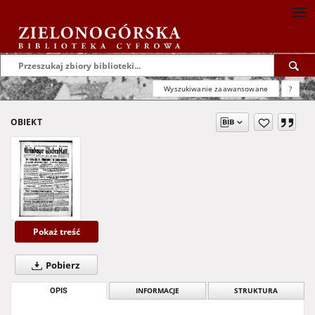
Wyszukiwanie zaawansowane
?
OBIEKT
Pokaż treść
Pobierz
OPIS
INFORMACJE
STRUKTURA