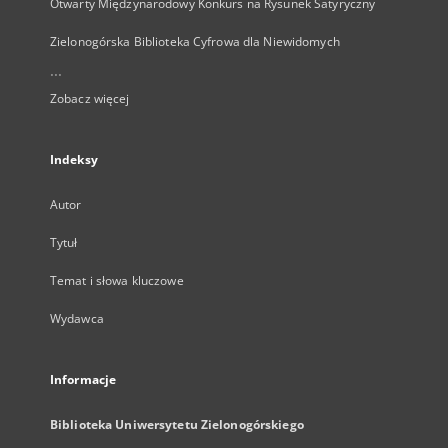
Otwarty Międzynarodowy Konkurs na Rysunek Satyryczny
Zielonogórska Biblioteka Cyfrowa dla Niewidomych
...
Zobacz więcej
Indeksy
Autor
Tytuł
Temat i słowa kluczowe
Wydawca
Informacje
Biblioteka Uniwersytetu Zielonogórskiego