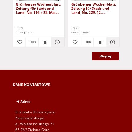
Grünberger Wochenblatt:
Grünberger Wochenblatt:
Gr
Zeitung für Stadt und
Zeitung für Stadt und
Zei
Land, No. 116. ( 22. Mai
Land, No. 229. ( 2.
Lan
1939)
Oktober 1939)
De
1939
1939
192
czasopisma
czasopisma
cza
Więcej
DANE KONTAKTOWE
Adres
Biblioteka Uniwersytetu
Zielonogórskiego
al. Wojska Polskiego 71
65-762 Zielona Góra