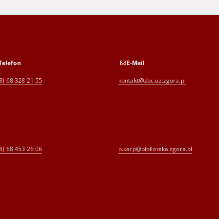
Telefon
E-Mail
8) 68 328 21 55
kontakt@zbc.uz.zgora.pl
8) 68 453 26 06
p.karp@biblioteka.zgora.pl