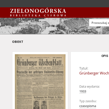
OBIEKT
OPIS
Tytuł:
Grünberger Wochen
Data wydania:
1933
Typ zasobu:
czasopisma