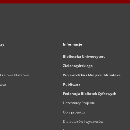
ksy
Informacje
Biblioteka Uniwersytetu
Zielonogórskiego
 i słowa kluczowe
Wojewódzka i Miejska Biblioteka
wca
Publiczna
Federacja Bibliotek Cyfrowych
Uczestnicy Projektu
Opis projektu
Dla autorów i wydawców