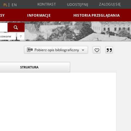
KONTRAST
ZALOGUJ SIĘ
UDOSTĘPNIJ
PL
EN
SY
INFORMACJE
HISTORIA PRZEGLĄDANIA
nsowane
?
Pobierz opis bibliograficzny
STRUKTURA