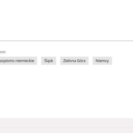
owe:
sopismo niemieckie
Śląsk
Zielona Góra
Niemcy