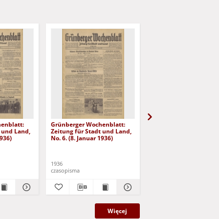
enblatt:
Grünberger Wochenblatt:
Grünberger Wochenbla
t und Land,
Zeitung für Stadt und Land,
Zeitung für Stadt und 
1936)
No. 6. (8. Januar 1936)
No. 7. (9. Januar 1936)
1936
1936
czasopisma
czasopisma
Więcej