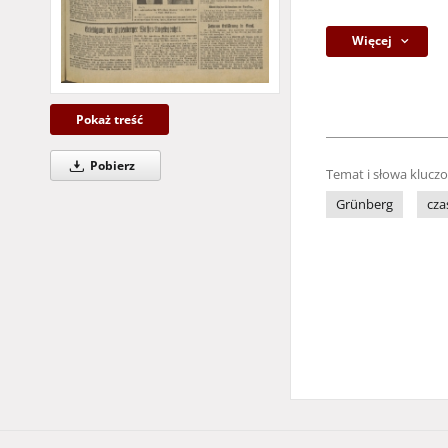
Więcej
Pokaż treść
Pobierz
Temat i słowa klucz
Grünberg
cza