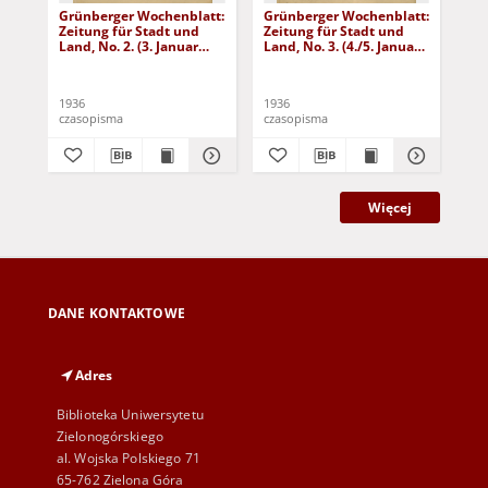
Grünberger Wochenblatt:
Grünberger Wochenblatt:
Gr
Zeitung für Stadt und
Zeitung für Stadt und
Zei
Land, No. 2. (3. Januar
Land, No. 3. (4./5. Januar
Lan
1936)
1936)
19
1936
1936
193
czasopisma
czasopisma
cza
Więcej
DANE KONTAKTOWE
Adres
Biblioteka Uniwersytetu
Zielonogórskiego
al. Wojska Polskiego 71
65-762 Zielona Góra