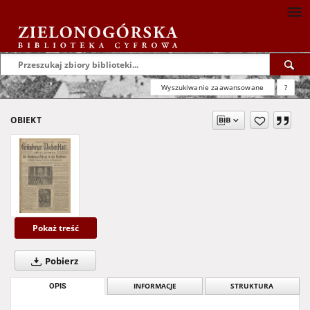
Wyszukiwanie zaawansowane
?
OBIEKT
Pokaż treść
Pobierz
OPIS
INFORMACJE
STRUKTURA