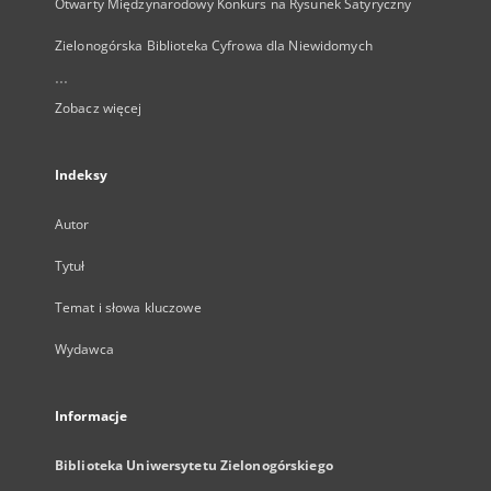
Otwarty Międzynarodowy Konkurs na Rysunek Satyryczny
Zielonogórska Biblioteka Cyfrowa dla Niewidomych
...
Zobacz więcej
Indeksy
Autor
Tytuł
Temat i słowa kluczowe
Wydawca
Informacje
Biblioteka Uniwersytetu Zielonogórskiego