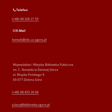
Telefon
(+48) 68 328 21 55
E-Mail
kontakt@zbc.uz.zgora.pl
Wojewódzka i Miejska Biblioteka Publiczna
im. C. Norwida w Zielonej Górze
al. Wojska Polskiego 9
65-077 Zielona Góra
(+48) 68 453 26 06
p.karp@biblioteka.zgora.pl