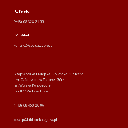
Telefon
(+48) 68 328 21 55
E-Mail
kontakt@zbc.uz.zgora.pl
Wojewódzka i Miejska Biblioteka Publiczna
im. C. Norwida w Zielonej Górze
al. Wojska Polskiego 9
65-077 Zielona Góra
(+48) 68 453 26 06
p.karp@biblioteka.zgora.pl