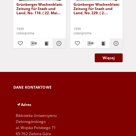
Grünberger Wochenblatt:
Grünberger Wochenblatt:
Gr
Zeitung für Stadt und
Zeitung für Stadt und
Zei
Land, No. 116. ( 22. Mai
Land, No. 229. ( 2.
Lan
1939)
Oktober 1939)
De
1939
1939
192
czasopisma
czasopisma
cza
Więcej
DANE KONTAKTOWE
Adres
Biblioteka Uniwersytetu
Zielonogórskiego
al. Wojska Polskiego 71
65-762 Zielona Góra