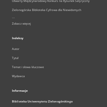
Otwarty Międzynarodowy Konkurs na Rysunek Satyryczny
Zielonogórska Biblioteka Cyfrowa dla Niewidomych
...
Zobacz więcej
Indeksy
Autor
Tytuł
Temat i słowa kluczowe
Wydawca
Informacje
Biblioteka Uniwersytetu Zielonogórskiego