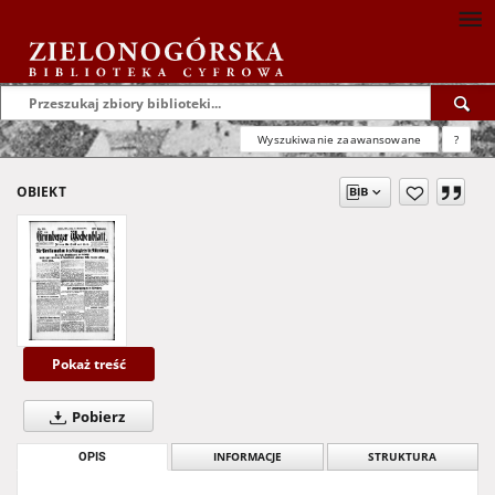
Wyszukiwanie zaawansowane
?
OBIEKT
Pokaż treść
Pobierz
OPIS
INFORMACJE
STRUKTURA