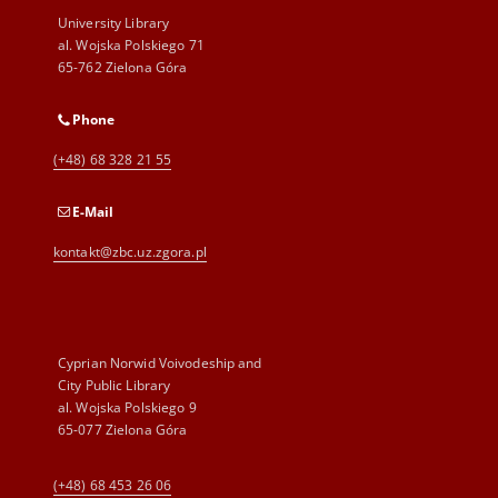
University Library
al. Wojska Polskiego 71
65-762 Zielona Góra
Phone
(+48) 68 328 21 55
E-Mail
kontakt@zbc.uz.zgora.pl
Cyprian Norwid Voivodeship and
City Public Library
al. Wojska Polskiego 9
65-077 Zielona Góra
(+48) 68 453 26 06