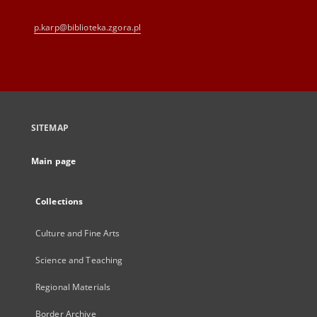
p.karp@biblioteka.zgora.pl
SITEMAP
Main page
Collections
Culture and Fine Arts
Science and Teaching
Regional Materials
Border Archive