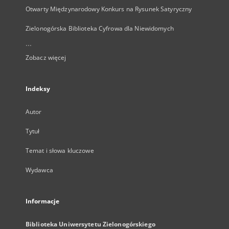
Otwarty Międzynarodowy Konkurs na Rysunek Satyryczny
Zielonogórska Biblioteka Cyfrowa dla Niewidomych
...
Zobacz więcej
Indeksy
Autor
Tytuł
Temat i słowa kluczowe
Wydawca
Informacje
Biblioteka Uniwersytetu Zielonogórskiego