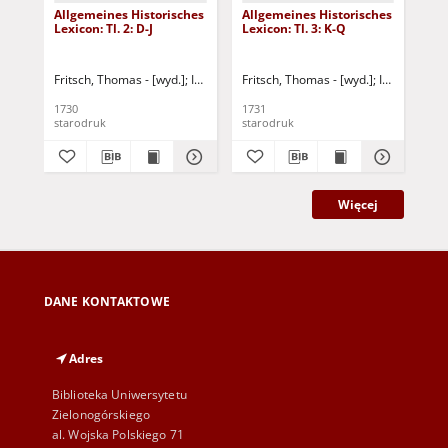
Allgemeines Historisches
Allgemeines Historisches
All
Lexicon: Tl. 2: D-J
Lexicon: Tl. 3: K-Q
Lex
Fritsch, Thomas - [wyd.]
Iselin, Jakob Christoph
Fritsch, Thomas - [wyd.]
Buddeus, Johann Franz
Iselin, Jakob
Fri
1730
1731
173
starodruk
starodruk
sta
Więcej
DANE KONTAKTOWE
Adres
Biblioteka Uniwersytetu
Zielonogórskiego
al. Wojska Polskiego 71