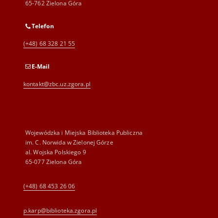
65-762 Zielona Góra
Telefon
(+48) 68 328 21 55
E-Mail
kontakt@zbc.uz.zgora.pl
Wojewódzka i Miejska Biblioteka Publiczna
im. C. Norwida w Zielonej Górze
al. Wojska Polskiego 9
65-077 Zielona Góra
(+48) 68 453 26 06
p.karp@biblioteka.zgora.pl