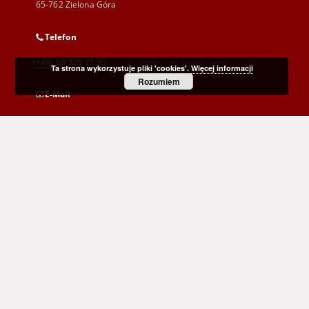
65-762 Zielona Góra
Telefon
(+48) 68 328 21 55
Ta strona wykorzystuje pliki 'cookies'.
Więcej informacji
Rozumiem
E-Mail
kontakt@zbc.uz.zgora.pl
Wojewódzka i Miejska Biblioteka Publiczna
im. C. Norwida w Zielonej Górze
al. Wojska Polskiego 9
65-077 Zielona Góra
(+48) 68 453 26 06
p.karp@biblioteka.zgora.pl