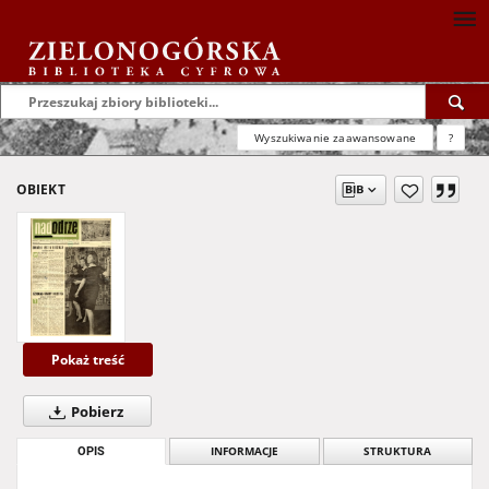
Wyszukiwanie zaawansowane
?
OBIEKT
Pokaż treść
Pobierz
OPIS
INFORMACJE
STRUKTURA