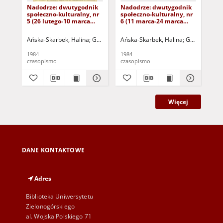
Nadodrze: dwutygodnik
Nadodrze: dwutygodnik
Na
społeczno-kulturalny, nr
społeczno-kulturalny, nr
spo
5 (26 lutego-10 marca
6 (11 marca-24 marca
3 (
1984)
1984)
19
Ańska-Skarbek, Halina
Grabowska, Lucyna
Ańska-Skarbek, Halina
Grochomalski, Piotr
Grabowska, 
Herma
Ańs
1984
1984
198
czasopismo
czasopismo
cza
Więcej
DANE KONTAKTOWE
Adres
Biblioteka Uniwersytetu
Zielonogórskiego
al. Wojska Polskiego 71