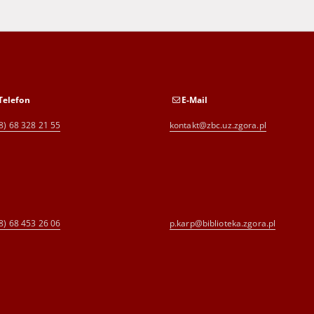
Telefon
E-Mail
8) 68 328 21 55
kontakt@zbc.uz.zgora.pl
8) 68 453 26 06
p.karp@biblioteka.zgora.pl