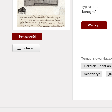
Typ zasobu:
ikonografia
Więcej
Pokaż treść
Pobierz
Temat i słowa klucz
Herzlieb, Christian
miedzioryt
gr