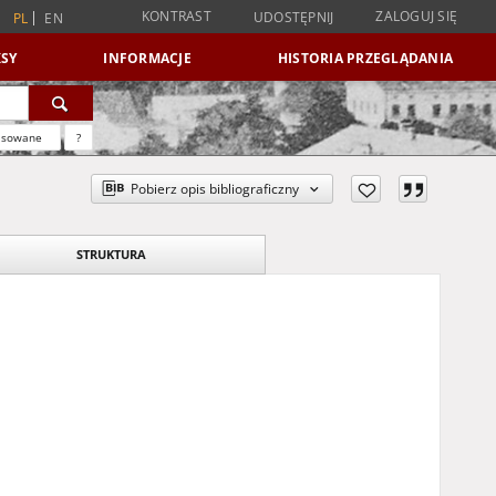
KONTRAST
ZALOGUJ SIĘ
UDOSTĘPNIJ
PL
EN
SY
INFORMACJE
HISTORIA PRZEGLĄDANIA
nsowane
?
Pobierz opis bibliograficzny
STRUKTURA