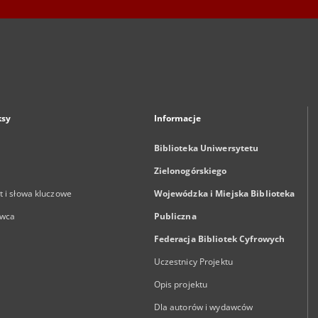
ksy
Informacje
Biblioteka Uniwersytetu
Zielonogórskiego
 i słowa kluczowe
Wojewódzka i Miejska Biblioteka
wca
Publiczna
Federacja Bibliotek Cyfrowych
Uczestnicy Projektu
Opis projektu
Dla autorów i wydawców