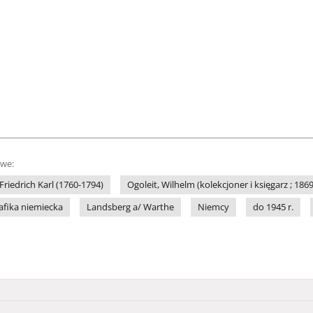
owe:
 Friedrich Karl (1760-1794)
Ogoleit, Wilhelm (kolekcjoner i księgarz ; 186
afika niemiecka
Landsberg a/ Warthe
Niemcy
do 1945 r.