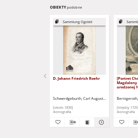
OBIEKTY
podobne
Sammlung Ogoleit
Sammlu
D. Johann Friedrich Roehr
[Portret Ch
Magdaleny
urodzonej 
Schwerdgeburth, Carl August (1785-1878)
Bernigeroth
[około 1830]
[między 1720 
ikonografia
ikonografia