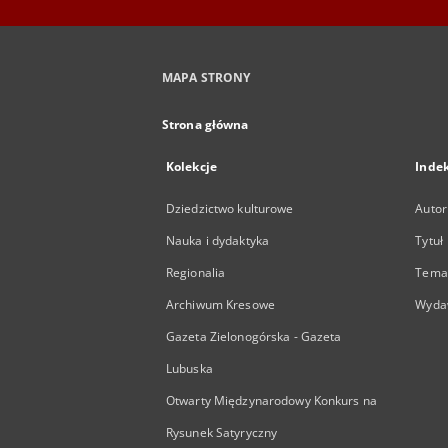
MAPA STRONY
Strona główna
Kolekcje
Inde
Dziedzictwo kulturowe
Autor
Nauka i dydaktyka
Tytuł
Regionalia
Temat
Archiwum Kresowe
Wyda
Gazeta Zielonogórska - Gazeta
Lubuska
Otwarty Międzynarodowy Konkurs na
Rysunek Satyryczny