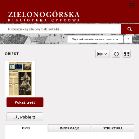
Wyszukiwanie zaawansowane
?
OBIEKT
Pokaż treść
Pobierz
OPIS
INFORMACJE
STRUKTURA