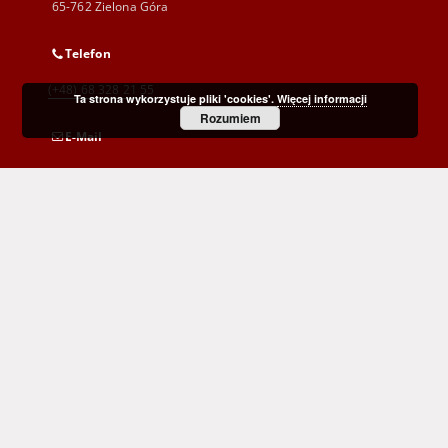
65-762 Zielona Góra
Telefon
(+48) 68 328 21 55
Ta strona wykorzystuje pliki 'cookies'.
Więcej informacji
Rozumiem
E-Mail
kontakt@zbc.uz.zgora.pl
Wojewódzka i Miejska Biblioteka Publiczna
im. C. Norwida w Zielonej Górze
al. Wojska Polskiego 9
65-077 Zielona Góra
(+48) 68 453 26 06
p.karp@biblioteka.zgora.pl