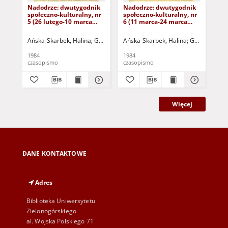
Nadodrze: dwutygodnik
Nadodrze: dwutygodnik
Na
społeczno-kulturalny, nr
społeczno-kulturalny, nr
spo
5 (26 lutego-10 marca
6 (11 marca-24 marca
3 (
1984)
1984)
19
Ańska-Skarbek, Halina
Grabowska, Lucyna
Ańska-Skarbek, Halina
Grochomalski, Piotr
Grabowska, 
Herma
Ańs
1984
1984
198
czasopismo
czasopismo
cza
Więcej
DANE KONTAKTOWE
Adres
Biblioteka Uniwersytetu
Zielonogórskiego
al. Wojska Polskiego 71