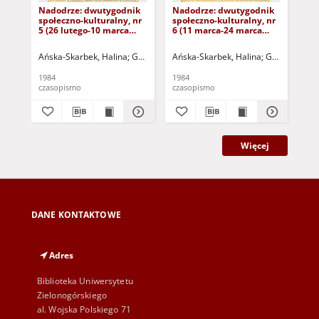
Nadodrze: dwutygodnik
Nadodrze: dwutygodnik
Na
społeczno-kulturalny, nr
społeczno-kulturalny, nr
spo
5 (26 lutego-10 marca
6 (11 marca-24 marca
3 (
1984)
1984)
19
Ańska-Skarbek, Halina
Grabowska, Lucyna
Ańska-Skarbek, Halina
Grochomalski, Piotr
Grabowska, 
Herma
Ańs
1984
1984
198
czasopismo
czasopismo
cza
Więcej
DANE KONTAKTOWE
Adres
Biblioteka Uniwersytetu
Zielonogórskiego
al. Wojska Polskiego 71