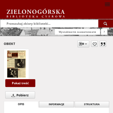
Wyszukiwanie zaawansowane
?
OBIEKT
Pokaż treść
Pobierz
OPIS
INFORMACJE
STRUKTURA