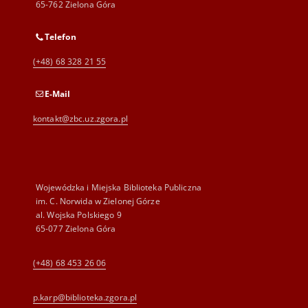
65-762 Zielona Góra
Telefon
(+48) 68 328 21 55
E-Mail
kontakt@zbc.uz.zgora.pl
Wojewódzka i Miejska Biblioteka Publiczna
im. C. Norwida w Zielonej Górze
al. Wojska Polskiego 9
65-077 Zielona Góra
(+48) 68 453 26 06
p.karp@biblioteka.zgora.pl