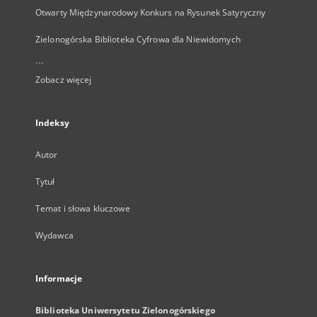
Otwarty Międzynarodowy Konkurs na Rysunek Satyryczny
Zielonogórska Biblioteka Cyfrowa dla Niewidomych
...
Zobacz więcej
Indeksy
Autor
Tytuł
Temat i słowa kluczowe
Wydawca
Informacje
Biblioteka Uniwersytetu Zielonogórskiego