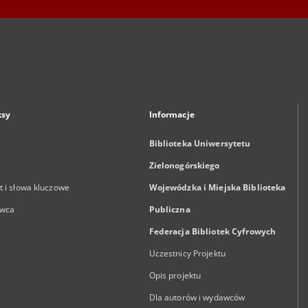
ksy
Informacje
Biblioteka Uniwersytetu
Zielonogórskiego
 i słowa kluczowe
Wojewódzka i Miejska Biblioteka
wca
Publiczna
Federacja Bibliotek Cyfrowych
Uczestnicy Projektu
Opis projektu
Dla autorów i wydawców