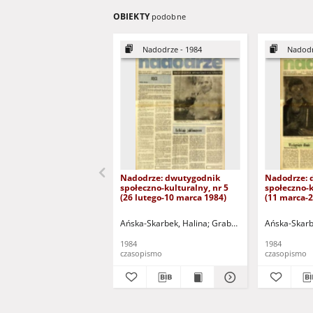
OBIEKTY
podobne
Nadodrze - 1984
Nadodr
Nadodrze: dwutygodnik
Nadodrze: 
społeczno-kulturalny, nr 5
społeczno-k
(26 lutego-10 marca 1984)
(11 marca-
Ańska-Skarbek, Halina
Grabowska, Lucyna
Ańska-Skarb
Groch
1984
1984
czasopismo
czasopismo