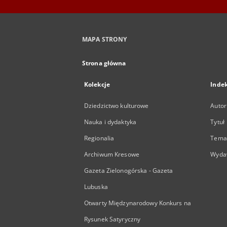
MAPA STRONY
Strona główna
Kolekcje
Inde
Dziedzictwo kulturowe
Autor
Nauka i dydaktyka
Tytuł
Regionalia
Temat
Archiwum Kresowe
Wyda
Gazeta Zielonogórska - Gazeta
Lubuska
Otwarty Międzynarodowy Konkurs na
Rysunek Satyryczny