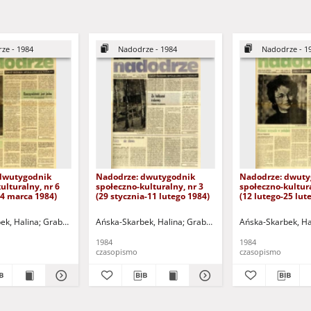
ze - 1984
Nadodrze - 1984
Nadodrze - 1
dwutygodnik
Nadodrze: dwutygodnik
Nadodrze: dwuty
ulturalny, nr 6
społeczno-kulturalny, nr 3
społeczno-kultura
24 marca 1984)
(29 stycznia-11 lutego 1984)
(12 lutego-25 lut
ek, Halina
omalski, Piotr
Grabowska, Lucyna
Hermanowicz, Leszek
Ańska-Skarbek, Halina
Grochomalski, Piotr
Horowicz, Michał
Grabowska, Lucyna
Hermanowicz, Leszek
Koniusz, Janusz (1934-20
Ańska-Skarbek, Ha
Grochomalsk
Horow
1984
1984
czasopismo
czasopismo