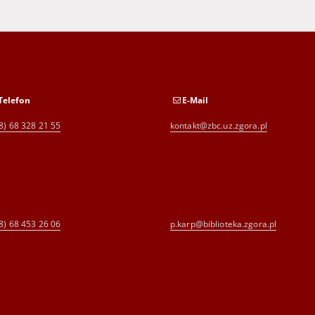
Telefon
E-Mail
8) 68 328 21 55
kontakt@zbc.uz.zgora.pl
8) 68 453 26 06
p.karp@biblioteka.zgora.pl