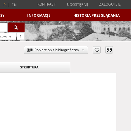
KONTRAST
ZALOGUJ SIĘ
UDOSTĘPNIJ
PL
EN
SY
INFORMACJE
HISTORIA PRZEGLĄDANIA
nsowane
?
Pobierz opis bibliograficzny
STRUKTURA