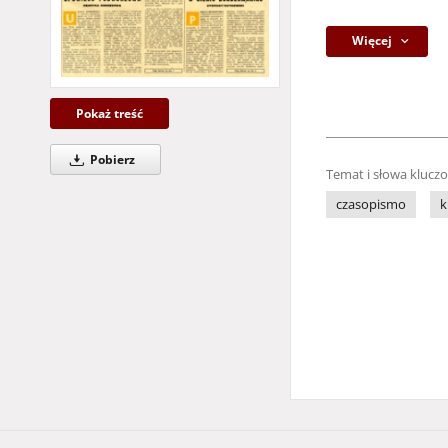
Więcej
Pokaż treść
Pobierz
Temat i słowa klucz
czasopismo
k