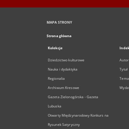
MAPA STRONY
Strona główna
Kolekcje
Inde
Dziedzictwo kulturowe
Autor
Nauka i dydaktyka
Tytuł
Regionalia
Temat
Archiwum Kresowe
Wyda
Gazeta Zielonogórska - Gazeta
Lubuska
Otwarty Międzynarodowy Konkurs na
Rysunek Satyryczny