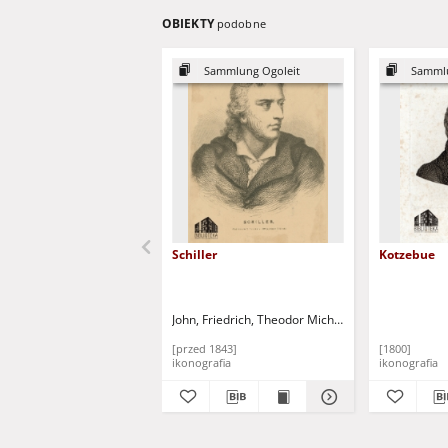
OBIEKTY
podobne
Sammlung Ogoleit
Sammlu
Schiller
Kotzebue
John, Friedrich, Theodor Michael (1769-1843)
Jag
[przed 1843]
[1800]
ikonografia
ikonografia