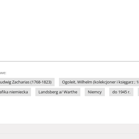
owe:
Ludwig Zacharias (1768-1823)
Ogoleit, Wilhelm (kolekcjoner i księgarz ; 
afika niemiecka
Landsberg a/ Warthe
Niemcy
do 1945 r.