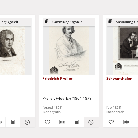
ng Ogoleit
Sammlung Ogoleit
Sammlung Og
Friedrich Preller
Schwanthaler
emann, Ferdinand (1780-1820) - oryginał
Preller, Friedrich (1804-1878)
[przed 1878]
[po 1828]
ikonografia
ikonografia