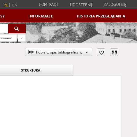
KONTRAST
ZALOGUJ SIĘ
UDOSTĘPNIJ
PL
EN
SY
INFORMACJE
HISTORIA PRZEGLĄDANIA
nsowane
?
Pobierz opis bibliograficzny
STRUKTURA