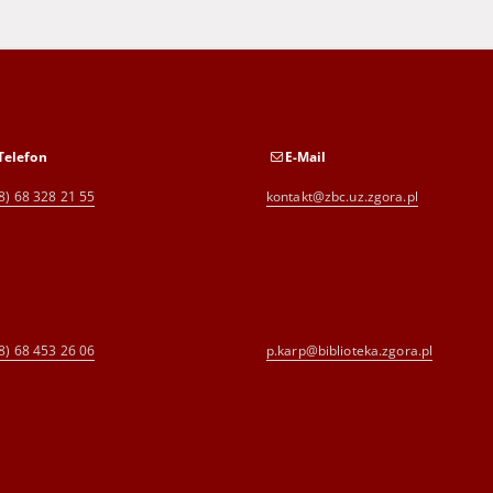
Telefon
E-Mail
8) 68 328 21 55
kontakt@zbc.uz.zgora.pl
8) 68 453 26 06
p.karp@biblioteka.zgora.pl