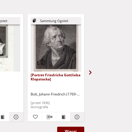
oleit
Sammlung Ogoleit
Sammlung Ogoleit
[Portret Friedricha Gottlieba
Paulus Usteri
Klopstocka]
Bolt, Johann Friedrich (1769-1836)
Hardorff, Gerdt %d (1769-1
[przed 1836]
[około1800]
ikonografia
ikonografia
Więcej