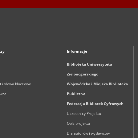
ksy
Informacje
Biblioteka Uniwersytetu
Zielonogórskiego
 i słowa kluczowe
Wojewódzka i Miejska Biblioteka
wca
Publiczna
Federacja Bibliotek Cyfrowych
Uczestnicy Projektu
Opis projektu
Dla autorów i wydawców