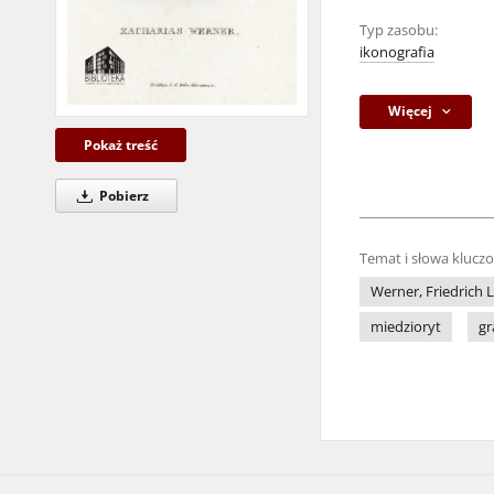
Typ zasobu:
ikonografia
Więcej
Pokaż treść
Pobierz
Temat i słowa klucz
Werner, Friedrich 
miedzioryt
gr