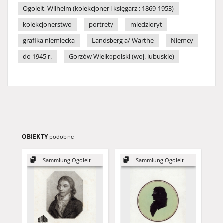
Ogoleit, Wilhelm (kolekcjoner i księgarz ; 1869-1953)
kolekcjonerstwo
portrety
miedzioryt
grafika niemiecka
Landsberg a/ Warthe
Niemcy
do 1945 r.
Gorzów Wielkopolski (woj. lubuskie)
OBIEKTY
podobne
Sammlung Ogoleit
Sammlung Ogoleit