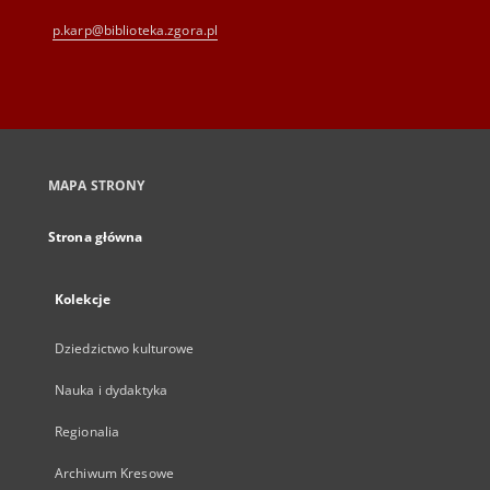
p.karp@biblioteka.zgora.pl
MAPA STRONY
Strona główna
Kolekcje
Dziedzictwo kulturowe
Nauka i dydaktyka
Regionalia
Archiwum Kresowe