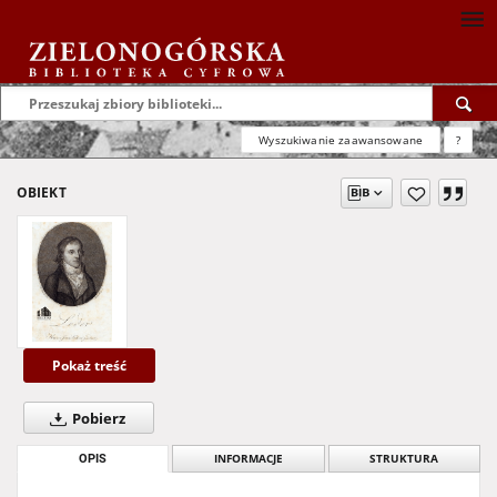
Wyszukiwanie zaawansowane
?
OBIEKT
Pokaż treść
Pobierz
OPIS
INFORMACJE
STRUKTURA