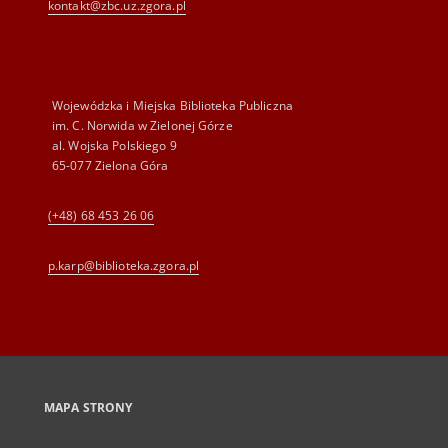
kontakt@zbc.uz.zgora.pl
Wojewódzka i Miejska Biblioteka Publiczna
im. C. Norwida w Zielonej Górze
al. Wojska Polskiego 9
65-077 Zielona Góra
(+48) 68 453 26 06
p.karp@biblioteka.zgora.pl
MAPA STRONY