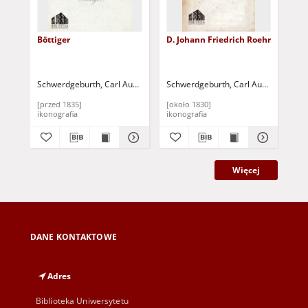
Böttiger
D. Johann Friedrich Roehr
Lu
Schwerdgeburth, Carl August (1785-1878)
Schwerdgeburth, Carl August (1785-
Sch
[przed 1835]
[około 1830]
[pr
ikonografia
ikonografia
iko
Więcej
DANE KONTAKTOWE
Adres
Biblioteka Uniwersytetu