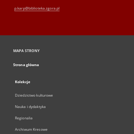
p.karp@biblioteka.zgora.pl
MAPA STRONY
Strona główna
Kolekcje
Dziedzictwo kulturowe
Nauka i dydaktyka
Regionalia
Archiwum Kresowe