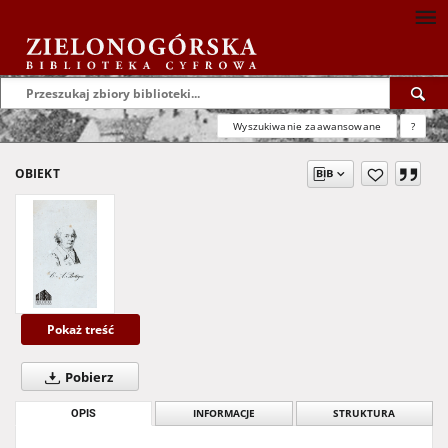
Wyszukiwanie zaawansowane
?
OBIEKT
Pokaż treść
Pobierz
OPIS
INFORMACJE
STRUKTURA