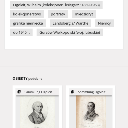
Ogoleit, Wilhelm (kolekcjoner i księgarz ; 1869-1953)
kolekcjonerstwo
portrety
miedzioryt
grafika niemiecka
Landsberg a/ Warthe
Niemcy
do 1945 r.
Gorzów Wielkopolski (woj. lubuskie)
OBIEKTY
podobne
Sammlung Ogoleit
Sammlung Ogoleit