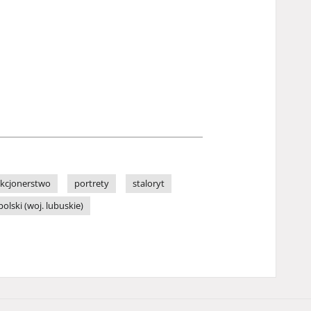
ekcjonerstwo
portrety
staloryt
lski (woj. lubuskie)