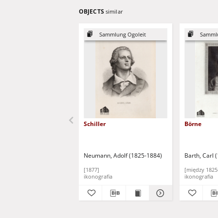
OBJECTS
similar
Sammlung Ogoleit
Sammlu
Schiller
Börne
Neumann, Adolf (1825-1884)
Barth, Carl 
[1877]
[między 1825
ikonografia
ikonografia