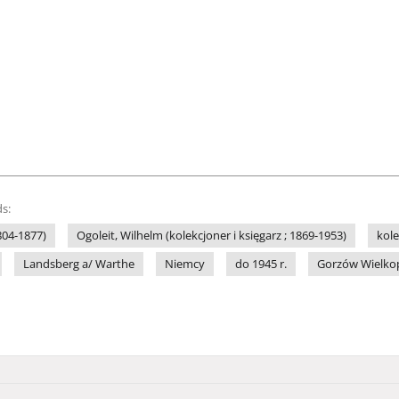
s:
804-1877)
Ogoleit, Wilhelm (kolekcjoner i księgarz ; 1869-1953)
kol
Landsberg a/ Warthe
Niemcy
do 1945 r.
Gorzów Wielkopo