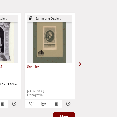
oleit
Sammlung Ogoleit
Sammlung Ogoleit
.]
Schiller
Goethe
 Heinrich von (1758-1841)
Mayer, Karl (1798-1868)
[około 1830]
[przed 1868]
ikonografia
ikonografia
More