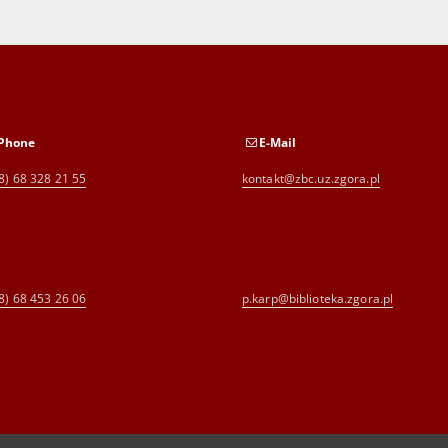
Phone
E-Mail
8) 68 328 21 55
kontakt@zbc.uz.zgora.pl
8) 68 453 26 06
p.karp@biblioteka.zgora.pl