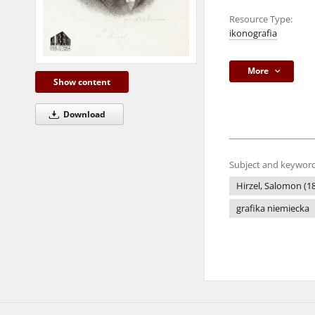
Resource Type:
ikonografia
More
Show content
Download
Subject and keyword
Hirzel, Salomon (1
grafika niemiecka