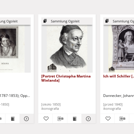
ng Ogoleit
Sammlung Ogoleit
Sammlung Og
[Portret Christopha Martina
Ich will Schiller [..
Wielanda]
(1787-1853)
Oppenheim, T.
Dannecker, Johann
-1850]
[około 1850]
[przed 1840]
ikonografia
ikonografia