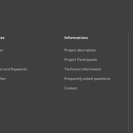
xes
Informations
or
Project description
Project Participants
ct and Keywords
Technical information
sher
Frequently asked questions
Contact