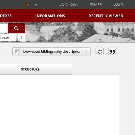
CONTRAST
LOGIN
SHARE
EN
PL
NDEXES
INFORMATIONS
RECENTLY VIEWED
 search
?
Download bibliography description
STRUCTURE