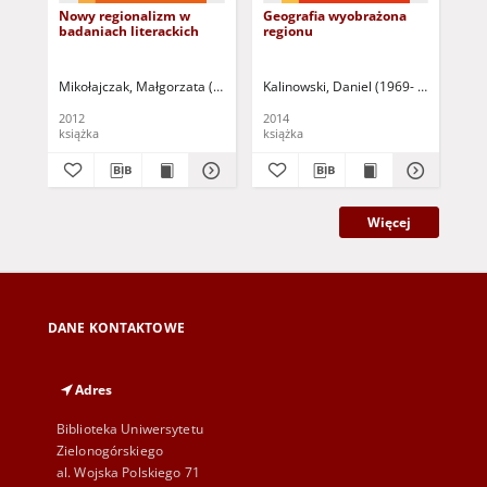
Nowy regionalizm w
Geografia wyobrażona
Mie
badaniach literackich
regionu
lit
pe
prz
- s
Mikołajczak, Małgorzata (1966 -) - red.
Kalinowski, Daniel (1969- ) - red.
Rybicka, Elżbieta - red.
Chojnow
Miko
Mik
2012
2014
201
książka
książka
roz
Więcej
DANE KONTAKTOWE
Adres
Biblioteka Uniwersytetu
Zielonogórskiego
al. Wojska Polskiego 71