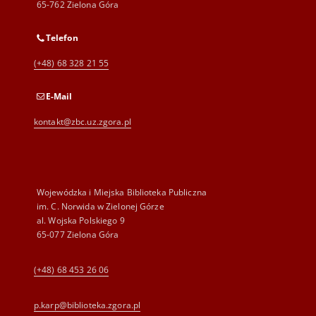
65-762 Zielona Góra
Telefon
(+48) 68 328 21 55
E-Mail
kontakt@zbc.uz.zgora.pl
Wojewódzka i Miejska Biblioteka Publiczna
im. C. Norwida w Zielonej Górze
al. Wojska Polskiego 9
65-077 Zielona Góra
(+48) 68 453 26 06
p.karp@biblioteka.zgora.pl