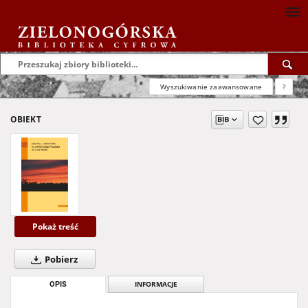
Wyszukiwanie zaawansowane
?
OBIEKT
Pokaż treść
Pobierz
OPIS
INFORMACJE