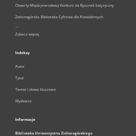
Otwarty Międzynarodowy Konkurs na Rysunek Satyryczny
Zielonogórska Biblioteka Cyfrowa dla Niewidomych
...
Zobacz więcej
Indeksy
Autor
Tytuł
Temat i słowa kluczowe
Wydawca
Informacje
Biblioteka Uniwersytetu Zielonogórskiego