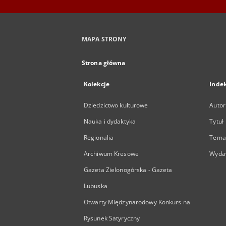
MAPA STRONY
Strona główna
Kolekcje
Inde
Dziedzictwo kulturowe
Autor
Nauka i dydaktyka
Tytuł
Regionalia
Temat
Archiwum Kresowe
Wyda
Gazeta Zielonogórska - Gazeta
Lubuska
Otwarty Międzynarodowy Konkurs na
Rysunek Satyryczny