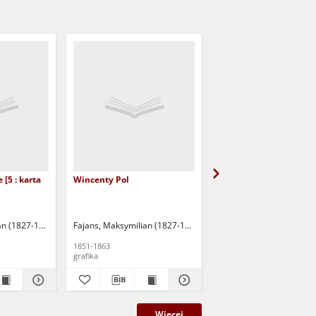
 [5 : karta
Wincenty Pol
Karol Lipiński
an (1827-1890)
Fajans, Maksymilian (1827-1890)
Fajans, Maksymilian (18
1851-1863
1851-1863
grafika
grafika
Więcej