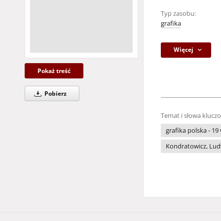
Typ zasobu:
grafika
Więcej
Pokaż treść
Pobierz
Temat i słowa klucz
grafika polska - 19 
Kondratowicz, Lud