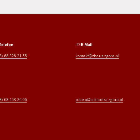
Telefon
E-Mail
8) 68 328 21 55
kontakt@zbc.uz.zgora.pl
8) 68 453 26 06
p.karp@biblioteka.zgora.pl