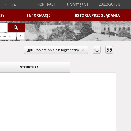
KONTRAST
ZALOGUJ SIĘ
UDOSTĘPNIJ
PL
EN
SY
INFORMACJE
HISTORIA PRZEGLĄDANIA
nsowane
?
Pobierz opis bibliograficzny
STRUKTURA