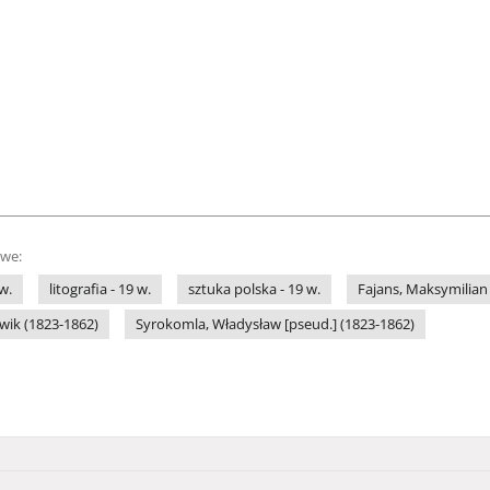
owe:
w.
litografia - 19 w.
sztuka polska - 19 w.
Fajans, Maksymilian
wik (1823-1862)
Syrokomla, Władysław [pseud.] (1823-1862)