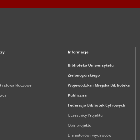
ksy
Informacje
Biblioteka Uniwersytetu
Zielonogórskiego
 i słowa kluczowe
Wojewódzka i Miejska Biblioteka
wca
Publiczna
Federacja Bibliotek Cyfrowych
Uczestnicy Projektu
Opis projektu
Dla autorów i wydawców