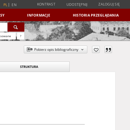
KONTRAST
ZALOGUJ SIĘ
UDOSTĘPNIJ
PL
EN
SY
INFORMACJE
HISTORIA PRZEGLĄDANIA
nsowane
?
Pobierz opis bibliograficzny
STRUKTURA