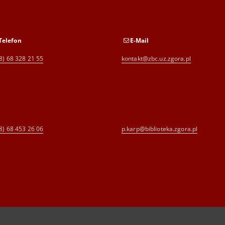
Telefon
E-Mail
8) 68 328 21 55
kontakt@zbc.uz.zgora.pl
8) 68 453 26 06
p.karp@biblioteka.zgora.pl