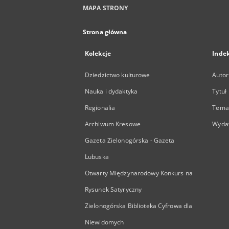
MAPA STRONY
Strona główna
Kolekcje
Inde
Dziedzictwo kulturowe
Autor
Nauka i dydaktyka
Tytuł
Regionalia
Temat
Archiwum Kresowe
Wyda
Gazeta Zielonogórska - Gazeta
Lubuska
Otwarty Międzynarodowy Konkurs na
Rysunek Satyryczny
Zielonogórska Biblioteka Cyfrowa dla
Niewidomych