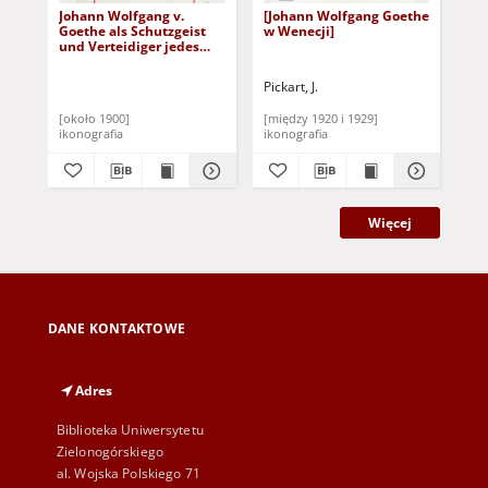
Johann Wolfgang v.
[Johann Wolfgang Goethe
Jos
Goethe als Schutzgeist
w Wenecji]
Bi
und Verteidiger jedes
Jah
unermüdlichen Werbers
Pickart, J.
Sti
[około 1900]
[między 1920 i 1929]
[ok
ikonografia
ikonografia
iko
Więcej
DANE KONTAKTOWE
Adres
Biblioteka Uniwersytetu
Zielonogórskiego
al. Wojska Polskiego 71