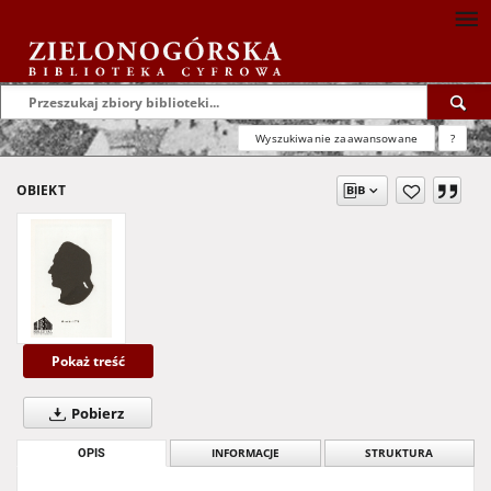
Wyszukiwanie zaawansowane
?
OBIEKT
Pokaż treść
Pobierz
OPIS
INFORMACJE
STRUKTURA