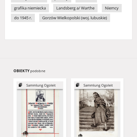
grafika niemiecka
Landsberg a/ Warthe
Niemcy
do 1945 r.
Gorzów Wielkopolski (woj. lubuskie)
OBIEKTY
podobne
Sammlung Ogoleit
Sammlung Ogoleit