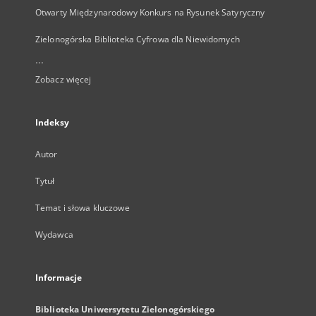
Otwarty Międzynarodowy Konkurs na Rysunek Satyryczny
Zielonogórska Biblioteka Cyfrowa dla Niewidomych
...
Zobacz więcej
Indeksy
Autor
Tytuł
Temat i słowa kluczowe
Wydawca
Informacje
Biblioteka Uniwersytetu Zielonogórskiego