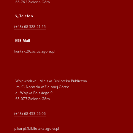
65-762 Zielona Góra
Telefon
(+48) 68 328 21 55
E-Mail
kontakt@zbc.uz.zgora.pl
Wojewódzka i Miejska Biblioteka Publiczna
im. C. Norwida w Zielonej Górze
al. Wojska Polskiego 9
65-077 Zielona Góra
(+48) 68 453 26 06
p.karp@biblioteka.zgora.pl