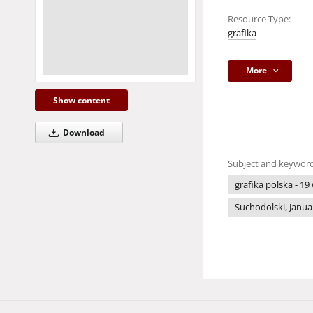
Resource Type:
grafika
More
Show content
Download
Subject and keyword
grafika polska - 19 
Suchodolski, Janua