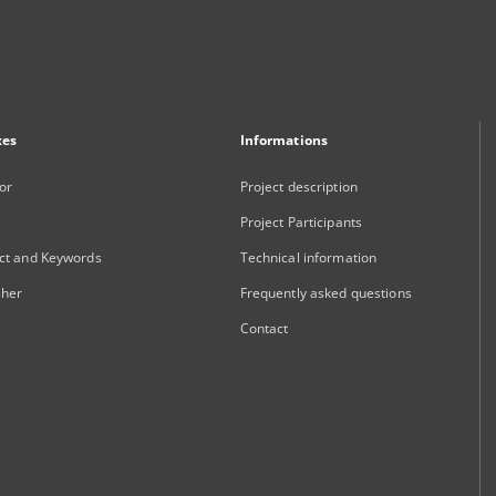
xes
Informations
or
Project description
Project Participants
ct and Keywords
Technical information
sher
Frequently asked questions
Contact