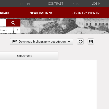
CONTRAST
LOGIN
SHARE
EN
PL
NDEXES
INFORMATIONS
RECENTLY VIEWED
 search
?
Download bibliography description
STRUCTURE