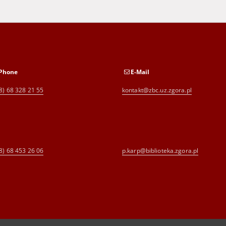
Phone
E-Mail
8) 68 328 21 55
kontakt@zbc.uz.zgora.pl
8) 68 453 26 06
p.karp@biblioteka.zgora.pl