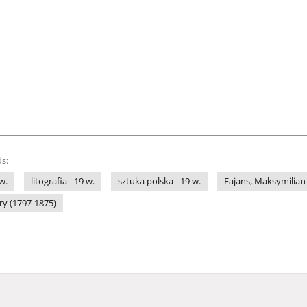
s:
w.
litografia - 19 w.
sztuka polska - 19 w.
Fajans, Maksymilian
ry (1797-1875)