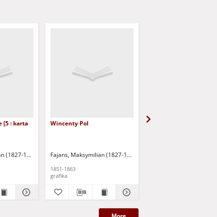
 [5 : karta
Wincenty Pol
Karol Lipiński
an (1827-1890)
Fajans, Maksymilian (1827-1890)
Fajans, Maksymilian (18
1851-1863
1851-1863
grafika
grafika
More