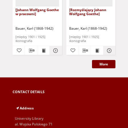
[Johann Wolfgang Goethe
[Rozmyślający Johann
[Re
w pracowni]
Wolfgang Goethe]
Jo
Go
Bauer, Karl (1868-1942)
Bauer, Karl (1868-1942)
Bau
[między 1901 i 1925]
[między 1901 i 1925]
[mi
ikonografia
ikonografia
iko
More
CONTACT DETAILS
Address
University Library
al. Wojska Polskiego 71