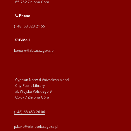
65-762 Zielona Góra
Phone
(+48) 68 328 21 55
E-Mail
kontakt@zbc.uz.zgora.pl
Cyprian Norwid Voivodeship and
City Public Library
al. Wojska Polskiego 9
65-077 Zielona Góra
(+48) 68 453 26 06
p.karp@biblioteka.zgora.pl