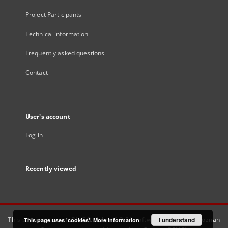
Project Participants
Technical information
Frequently asked questions
Contact
User's account
Log in
Recently viewed
This service runs on
DInGO dLibra 6.3.21
software created by
I understand
Poznan
This page uses 'cookies'.
More information