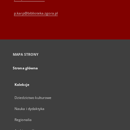
p.karp@biblioteka.zgora.pl
MAPA STRONY
Strona główna
Kolekcje
Dziedzictwo kulturowe
Nauka i dydaktyka
Regionalia