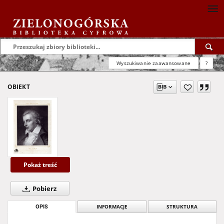
Wyszukiwanie zaawansowane
?
OBIEKT
Pokaż treść
Pobierz
OPIS
INFORMACJE
STRUKTURA