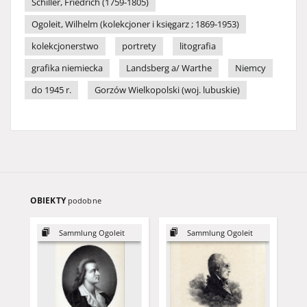
Schiller, Friedrich (1759-1805)
Ogoleit, Wilhelm (kolekcjoner i księgarz ; 1869-1953)
kolekcjonerstwo
portrety
litografia
grafika niemiecka
Landsberg a/ Warthe
Niemcy
do 1945 r.
Gorzów Wielkopolski (woj. lubuskie)
OBIEKTY
podobne
Sammlung Ogoleit
Sammlung Ogoleit