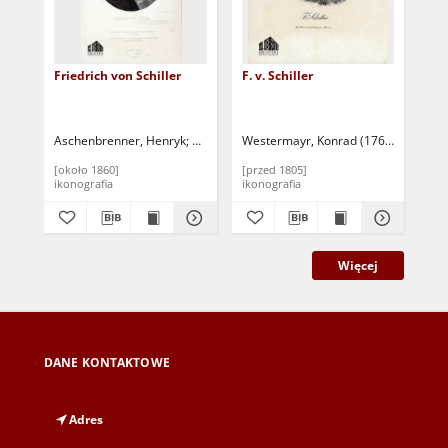
Friedrich von Schiller
F. v. Schiller
[Fr
śmi
Aschenbrenner, Henryk
Adams, Rudolf (1820-1908) - oryginał
Westermayr, Konrad (1765-1834)
Lob
[około 1860]
[przed 1805]
[ok
ikonografia
ikonografia
iko
Więcej
DANE KONTAKTOWE
Adres