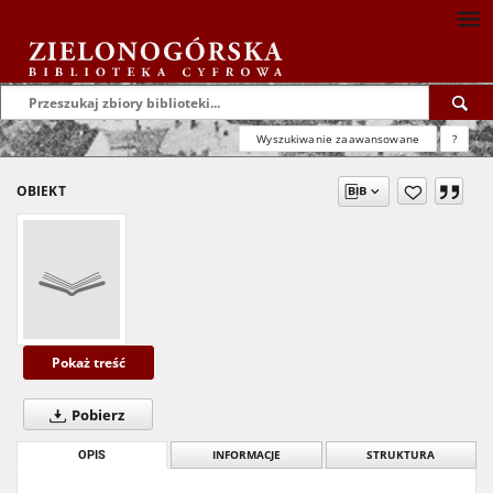
Wyszukiwanie zaawansowane
?
OBIEKT
Pokaż treść
Pobierz
OPIS
INFORMACJE
STRUKTURA