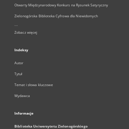
Otwarty Międzynarodowy Konkurs na Rysunek Satyryczny
Zielonogórska Biblioteka Cyfrowa dla Niewidomych
...
Zobacz więcej
Indeksy
Autor
Tytuł
Temat i słowa kluczowe
Wydawca
Informacje
Biblioteka Uniwersytetu Zielonogórskiego