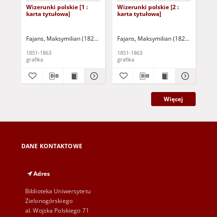
Wizerunki polskie [1 :
Wizerunki polskie [2 :
Józ
karta tytułowa]
karta tytułowa]
Fajans, Maksymilian (1827-1890)
Fajans, Maksymilian (1827-1890)
Faj
1851-1863
1851-1863
185
grafika
grafika
gra
Więcej
DANE KONTAKTOWE
Adres
Biblioteka Uniwersytetu
Zielonogórskiego
al. Wojska Polskiego 71