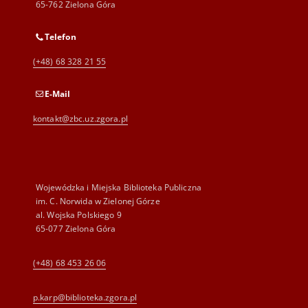
65-762 Zielona Góra
Telefon
(+48) 68 328 21 55
E-Mail
kontakt@zbc.uz.zgora.pl
Wojewódzka i Miejska Biblioteka Publiczna
im. C. Norwida w Zielonej Górze
al. Wojska Polskiego 9
65-077 Zielona Góra
(+48) 68 453 26 06
p.karp@biblioteka.zgora.pl