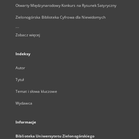
Otwarty Międzynarodowy Konkurs na Rysunek Satyryczny
Zielonogórska Biblioteka Cyfrowa dla Niewidomych
...
Zobacz więcej
Indeksy
Autor
Tytuł
Temat i słowa kluczowe
Wydawca
Informacje
Biblioteka Uniwersytetu Zielonogórskiego