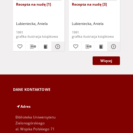
Recepta na nudę [1]
Recepta na nudę [3]
Rec
Lubieniecka, Aniela
Lubieniecka, Aniela
Lub
1991
1991
199
grafika ilustracja książkowa
grafika ilustracja książkowa
Więcej
DANE KONTAKTOWE
Adres
Biblioteka Uniwersytetu
Zielonogórskiego
al. Wojska Polskiego 71