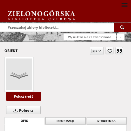
Wyszukiwanie zaawansowane
?
OBIEKT
Pokaż treść
Pobierz
OPIS
INFORMACJE
STRUKTURA