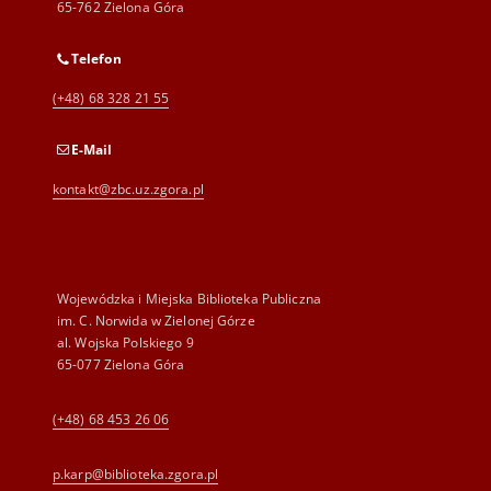
65-762 Zielona Góra
Telefon
(+48) 68 328 21 55
E-Mail
kontakt@zbc.uz.zgora.pl
Wojewódzka i Miejska Biblioteka Publiczna
im. C. Norwida w Zielonej Górze
al. Wojska Polskiego 9
65-077 Zielona Góra
(+48) 68 453 26 06
p.karp@biblioteka.zgora.pl