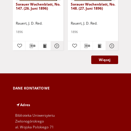
Sorauer Wochenblatt, No.
Sorauer Wochenblatt, No.
Sor
147. (26. Juni 1896)
148. (27. Juni 1896)
149
Rauert, J. D. Red.
Rauert, J. D. Red.
Rau
1896
1896
189
Więcej
DANE KONTAKTOWE
Adres
Biblioteka Uniwersytetu
Zielonogórskiego
al. Wojska Polskiego 71