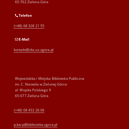
65-762 Zielona Góra
Telefon
(+48) 68 328 21 55
E-Mail
kontakt@zbc.uz.zgora.pl
Wojewódzka i Miejska Biblioteka Publiczna
im. C. Norwida w Zielonej Górze
al. Wojska Polskiego 9
65-077 Zielona Góra
(+48) 68 453 26 06
p.karp@biblioteka.zgora.pl