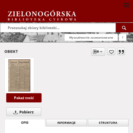
Wyszukiwanie zaawansowane
?
OBIEKT
Pokaż treść
Pobierz
OPIS
INFORMACJE
STRUKTURA