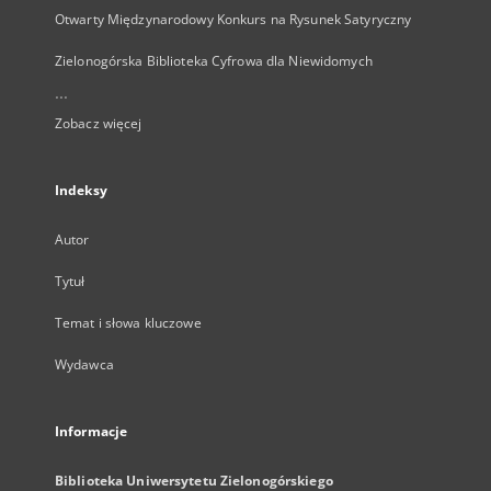
Otwarty Międzynarodowy Konkurs na Rysunek Satyryczny
Zielonogórska Biblioteka Cyfrowa dla Niewidomych
...
Zobacz więcej
Indeksy
Autor
Tytuł
Temat i słowa kluczowe
Wydawca
Informacje
Biblioteka Uniwersytetu Zielonogórskiego