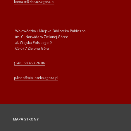
kontakt@zbc.uz.zgora.pl
Wojewódzka i Miejska Biblioteka Publiczna
im. C. Norwida w Zielonej Górze
al. Wojska Polskiego 9
65-077 Zielona Góra
(+48) 68 453 26 06
p.karp@biblioteka.zgora.pl
MAPA STRONY