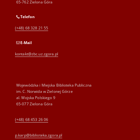
65-762 Zielona Góra
Telefon
(+48) 68 328 21 55
E-Mail
kontakt@zbc.uz.zgora.pl
Wojewódzka i Miejska Biblioteka Publiczna
im. C. Norwida w Zielonej Górze
al. Wojska Polskiego 9
65-077 Zielona Góra
(+48) 68 453 26 06
p.karp@biblioteka.zgora.pl