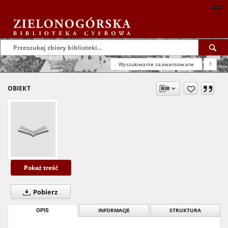
Wyszukiwanie zaawansowane
?
OBIEKT
Pokaż treść
Pobierz
OPIS
INFORMACJE
STRUKTURA