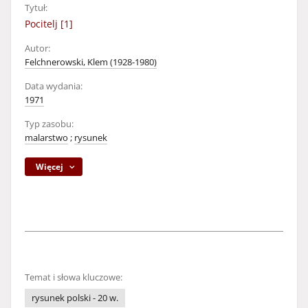
Tytuł:
Pocitelj [1]
Autor:
Felchnerowski, Klem (1928-1980)
Data wydania:
1971
Typ zasobu:
malarstwo
;
rysunek
Więcej
Temat i słowa kluczowe:
rysunek polski - 20 w.