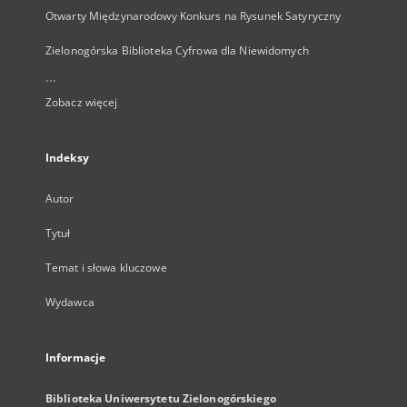
Otwarty Międzynarodowy Konkurs na Rysunek Satyryczny
Zielonogórska Biblioteka Cyfrowa dla Niewidomych
...
Zobacz więcej
Indeksy
Autor
Tytuł
Temat i słowa kluczowe
Wydawca
Informacje
Biblioteka Uniwersytetu Zielonogórskiego