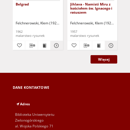
Belgrad
Jihlava - Namisti Miru z
Pa
kościołem św. Ignacego i
ratuszem
Felchnerowski, Klem (1928-1980)
Felchnerowski, Klem (1928-1980)
Fel
1962
1957
196
malarstwo rysunek
malarstwo rysunek
Więcej
DANE KONTAKTOWE
Adres
Biblioteka Uniwersytetu
Zielonogórskiego
al. Wojska Polskiego 71