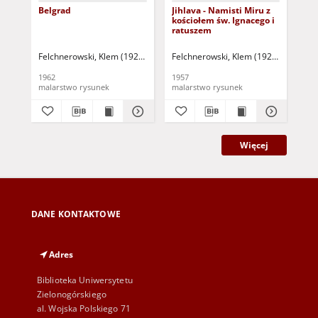
Belgrad
Jihlava - Namisti Miru z
Pa
kościołem św. Ignacego i
ratuszem
Felchnerowski, Klem (1928-1980)
Felchnerowski, Klem (1928-1980)
Fel
1962
1957
196
malarstwo rysunek
malarstwo rysunek
Więcej
DANE KONTAKTOWE
Adres
Biblioteka Uniwersytetu
Zielonogórskiego
al. Wojska Polskiego 71