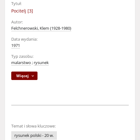
Tytuł:
Pocitelj [3]
Autor:
Felchnerowski, Klem (1928-1980)
Data wydania:
1971
Typ zasobu:
malarstwo
;
rysunek
Więcej
Temat i słowa kluczowe:
rysunek polski - 20 w.