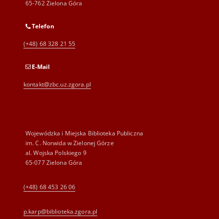
65-762 Zielona Góra
Telefon
(+48) 68 328 21 55
E-Mail
kontakt@zbc.uz.zgora.pl
Wojewódzka i Miejska Biblioteka Publiczna
im. C. Norwida w Zielonej Górze
al. Wojska Polskiego 9
65-077 Zielona Góra
(+48) 68 453 26 06
p.karp@biblioteka.zgora.pl