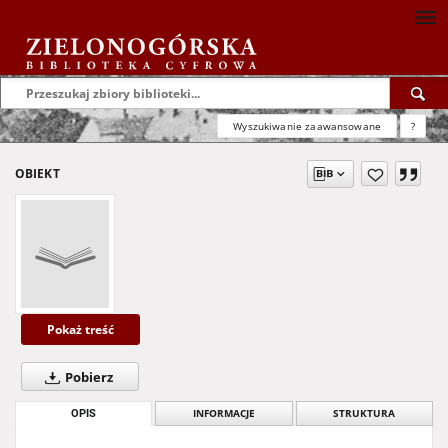
Wyszukiwanie zaawansowane
?
OBIEKT
Pokaż treść
Pobierz
OPIS
INFORMACJE
STRUKTURA