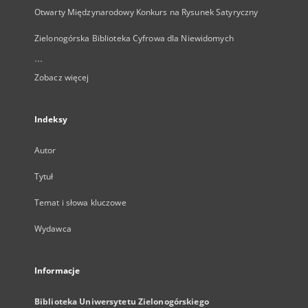
Otwarty Międzynarodowy Konkurs na Rysunek Satyryczny
Zielonogórska Biblioteka Cyfrowa dla Niewidomych
...
Zobacz więcej
Indeksy
Autor
Tytuł
Temat i słowa kluczowe
Wydawca
Informacje
Biblioteka Uniwersytetu Zielonogórskiego