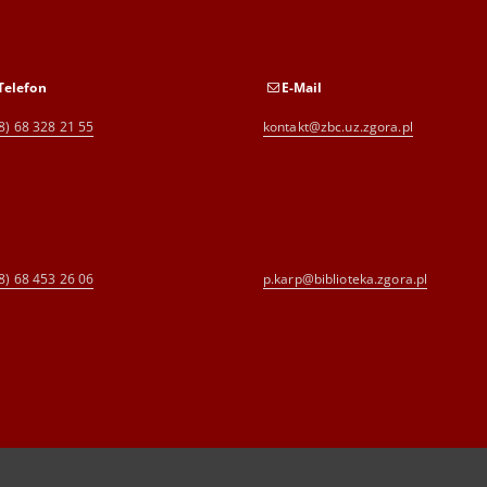
Telefon
E-Mail
8) 68 328 21 55
kontakt@zbc.uz.zgora.pl
8) 68 453 26 06
p.karp@biblioteka.zgora.pl