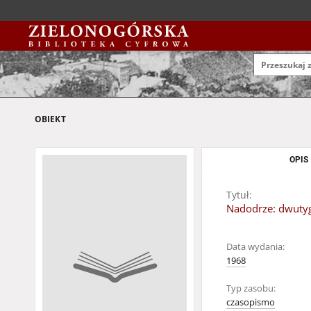
OBIEKT
OPIS
Tytuł:
Nadodrze: dwutyg
Data wydania:
1968
Typ zasobu:
czasopismo