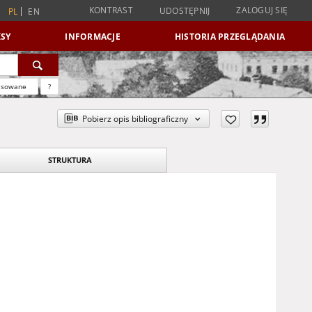
KONTRAST
ZALOGUJ SIĘ
UDOSTĘPNIJ
PL
EN
SY
INFORMACJE
HISTORIA PRZEGLĄDANIA
nsowane
?
Pobierz opis bibliograficzny
STRUKTURA