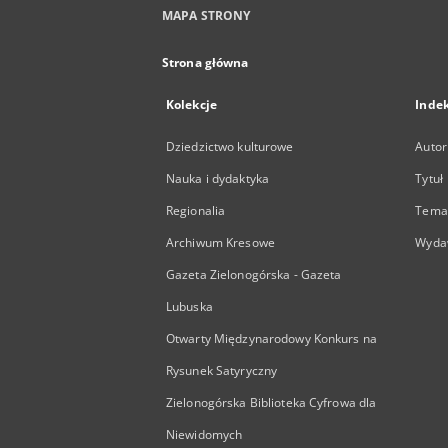
MAPA STRONY
Strona główna
Kolekcje
Inde
Dziedzictwo kulturowe
Autor
Nauka i dydaktyka
Tytuł
Regionalia
Temat
Archiwum Kresowe
Wyda
Gazeta Zielonogórska - Gazeta
Lubuska
Otwarty Międzynarodowy Konkurs na
Rysunek Satyryczny
Zielonogórska Biblioteka Cyfrowa dla
Niewidomych