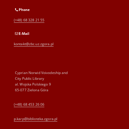
Phone
(+48) 68 328 21 55
E-Mail
kontakt@zbc.uz.zgora.pl
Cyprian Norwid Voivodeship and
City Public Library
al. Wojska Polskiego 9
65-077 Zielona Góra
(+48) 68 453 26 06
p.karp@biblioteka.zgora.pl