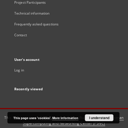
Project Participants
Technical information
Frequently asked questions
Contact
User's account
Log in
Recently viewed
This service runs on
DInGO dLibra 6.3.21
software created by
I understand
Poznan
This page uses 'cookies'.
More information
Supercomputing and Networking Center (PSNC)