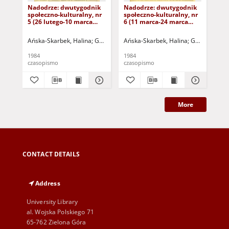
Nadodrze: dwutygodnik
Nadodrze: dwutygodnik
Na
społeczno-kulturalny, nr
społeczno-kulturalny, nr
spo
5 (26 lutego-10 marca
6 (11 marca-24 marca
3 (
1984)
1984)
19
Ańska-Skarbek, Halina
Grabowska, Lucyna
Ańska-Skarbek, Halina
Grochomalski, Piotr
Grabowska, 
Herma
Ańs
1984
1984
198
czasopismo
czasopismo
cza
More
CONTACT DETAILS
Address
University Library
al. Wojska Polskiego 71
65-762 Zielona Góra