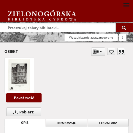
Wyszukiwanie zaawansowane
?
OBIEKT
Pokaż treść
Pobierz
OPIS
INFORMACJE
STRUKTURA