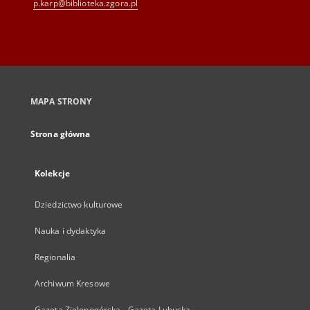
p.karp@biblioteka.zgora.pl
MAPA STRONY
Strona główna
Kolekcje
Dziedzictwo kulturowe
Nauka i dydaktyka
Regionalia
Archiwum Kresowe
Gazeta Zielonogórska - Gazeta Lubuska