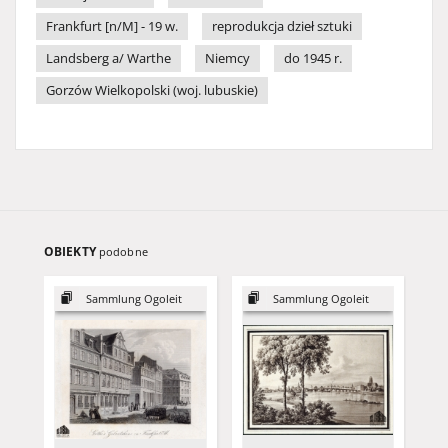
Frankfurt [n/M] - 19 w.
reprodukcja dzieł sztuki
Landsberg a/ Warthe
Niemcy
do 1945 r.
Gorzów Wielkopolski (woj. lubuskie)
OBIEKTY
podobne
Sammlung Ogoleit
Sammlung Ogoleit