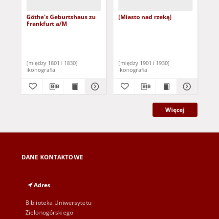
Göthe's Geburtshaus zu
[Miasto nad rzeką]
Ma
Frankfurt a/M
Bre
[między 1801 i 1830]
[między 1901 i 1930]
[po
ikonografia
ikonografia
iko
Więcej
DANE KONTAKTOWE
Adres
Biblioteka Uniwersytetu
Zielonogórskiego