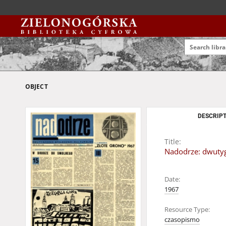
OBJECT
DESCRIPT
Title:
Nadodrze: dwutyg
Date:
1967
Resource Type:
czasopismo