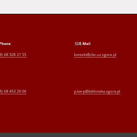
Phone
E-Mail
8) 68 328 21 55
kontakt@zbc.uz.zgora.pl
8) 68 453 26 06
p.karp@biblioteka.zgora.pl