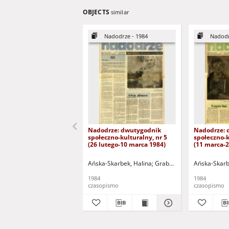
OBJECTS
similar
Nadodrze - 1984
Nadodr
Nadodrze: dwutygodnik
Nadodrze: 
społeczno-kulturalny, nr 5
społeczno-k
(26 lutego-10 marca 1984)
(11 marca-
Ańska-Skarbek, Halina
Grabowska, Lucyna
Ańska-Skarb
Groch
1984
1984
czasopismo
czasopismo