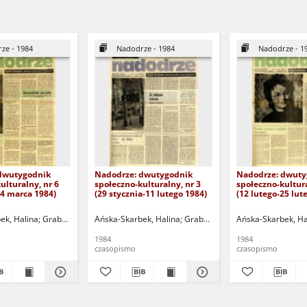
ze - 1984
Nadodrze - 1984
Nadodrze - 1
dwutygodnik
Nadodrze: dwutygodnik
Nadodrze: dwuty
ulturalny, nr 6
społeczno-kulturalny, nr 3
społeczno-kultura
24 marca 1984)
(29 stycznia-11 lutego 1984)
(12 lutego-25 lut
ek, Halina
omalski, Piotr
Grabowska, Lucyna
Hermanowicz, Leszek
Ańska-Skarbek, Halina
Grochomalski, Piotr
Horowicz, Michał
Grabowska, Lucyna
Hermanowicz, Leszek
Koniusz, Janusz (1934-20
Ańska-Skarbek, Ha
Grochomalsk
Horow
1984
1984
czasopismo
czasopismo