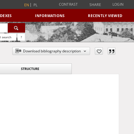
CONTRAST
LOGIN
SHARE
EN
PL
NDEXES
INFORMATIONS
RECENTLY VIEWED
 search
?
Download bibliography description
STRUCTURE