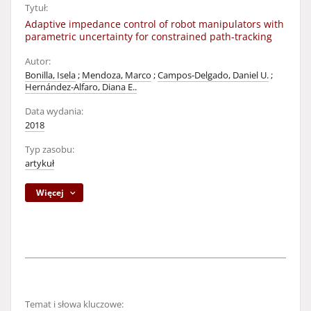
Tytuł:
Adaptive impedance control of robot manipulators with
parametric uncertainty for constrained path-tracking
Autor:
Bonilla, Isela
;
Mendoza, Marco
;
Campos-Delgado, Daniel U.
;
Hernández-Alfaro, Diana E..
Data wydania:
2018
Typ zasobu:
artykuł
Więcej
Temat i słowa kluczowe: