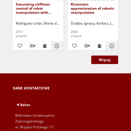
Saturating stiffness
Kinematic
Dyn
control of robot
approximation of robotic
fee
manipulators with
manipulators
a r
bounded inputs
usi
ko
Rodríguez-Linán, María del Carmen
Dulęba, Ignacy
Mendoza, Marco
Korbicz, Józef (1951- )
Bonilla, Isela
Fer
Ch
to 
fo
2017
2000
200
en
artykuł
artykuł
art
Więcej
DANE KONTAKTOWE
Adres
Biblioteka Uniwersytetu
Zielonogórskiego
al. Wojska Polskiego 71