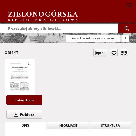
Wyszukiwanie zaawansowane
?
OBIEKT
Pokaż treść
Pobierz
OPIS
INFORMACJE
STRUKTURA