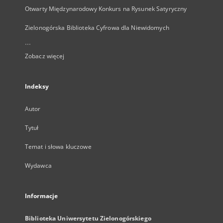
Otwarty Międzynarodowy Konkurs na Rysunek Satyryczny
Zielonogórska Biblioteka Cyfrowa dla Niewidomych
...
Zobacz więcej
Indeksy
Autor
Tytuł
Temat i słowa kluczowe
Wydawca
Informacje
Biblioteka Uniwersytetu Zielonogórskiego