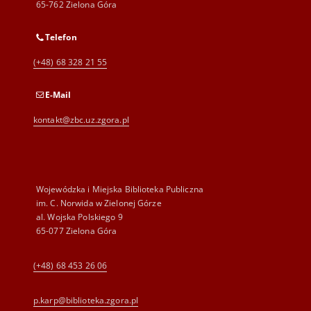
65-762 Zielona Góra
Telefon
(+48) 68 328 21 55
E-Mail
kontakt@zbc.uz.zgora.pl
Wojewódzka i Miejska Biblioteka Publiczna
im. C. Norwida w Zielonej Górze
al. Wojska Polskiego 9
65-077 Zielona Góra
(+48) 68 453 26 06
p.karp@biblioteka.zgora.pl