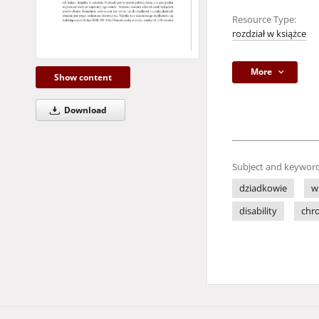
Resource Type:
rozdział w książce
More
Show content
Download
Subject and keyword
dziadkowie
w
disability
chro