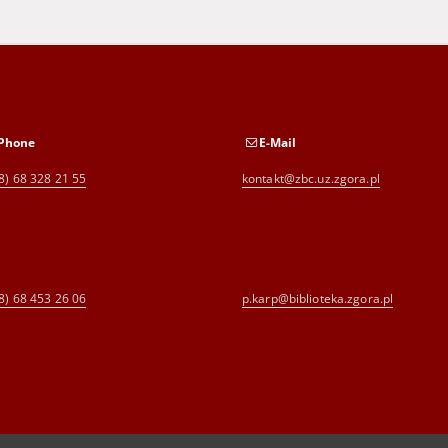
Phone
E-Mail
8) 68 328 21 55
kontakt@zbc.uz.zgora.pl
8) 68 453 26 06
p.karp@biblioteka.zgora.pl