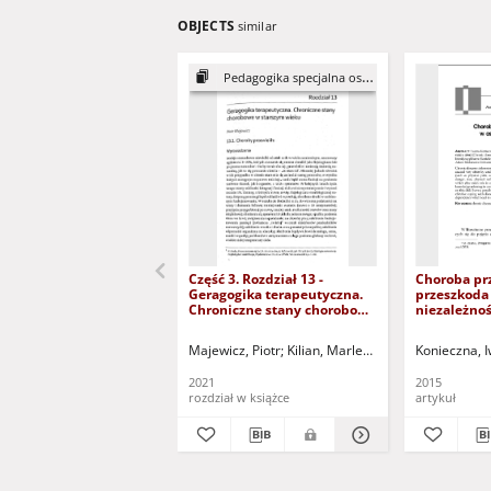
OBJECTS
similar
Pedagogika specjalna osób...
Część 3. Rozdział 13 -
Choroba pr
Geragogika terapeutyczna.
przeszkoda
Chroniczne stany chorobowe
niezależnoś
w starszym wieku
(dokument 
(dokument dostępny po
zalogowaniu
Majewicz, Piotr
Kilian, Marlena - red.
Konieczna, 
zalogowaniu tylko dla osób z
dysfunkcją
dysfunkcją wzroku)
2021
2015
rozdział w książce
artykuł