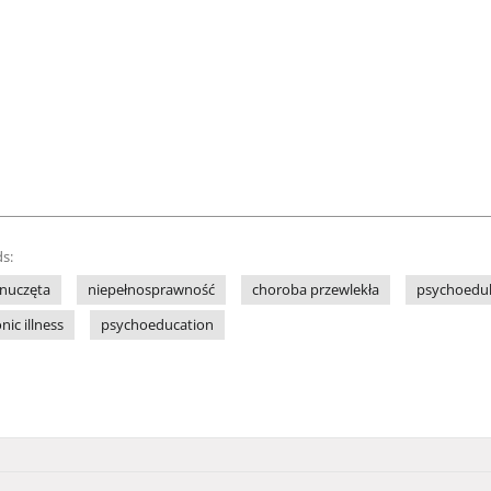
s:
nuczęta
niepełnosprawność
choroba przewlekła
psychoedu
nic illness
psychoeducation