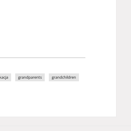
kacja
grandparents
grandchildren