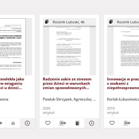
Rocznik Lubuski, 46
Rocznik Lubus
zewlekła jako
Radzenie sobie ze stresem
Innowacje w prac
 w osiąganiu
przez dzieci w warunkach
z osobami z
ci u dzieci
zmian spowodowanych
niepełnosprawno
dostępny po
chorobą przewlekłą = Coping
Innovations in so
 tylko dla osób z
with stress by children in
with people with 
Iwona
Pawluk-Skrzypek, Agnieszka
Nowak, Beata Maria - red.
Korlak-Łukasiewic
 wzroku)
conditions of change caused
by chronic disease
2020
2019
artykuł
artykuł