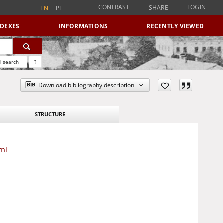
CONTRAST
LOGIN
SHARE
EN
PL
NDEXES
INFORMATIONS
RECENTLY VIEWED
 search
?
Download bibliography description
STRUCTURE
mi