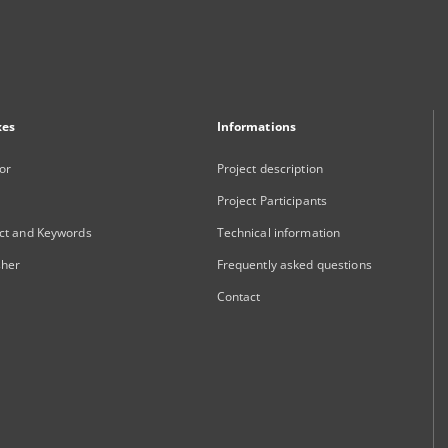
xes
Informations
or
Project description
Project Participants
ct and Keywords
Technical information
sher
Frequently asked questions
Contact