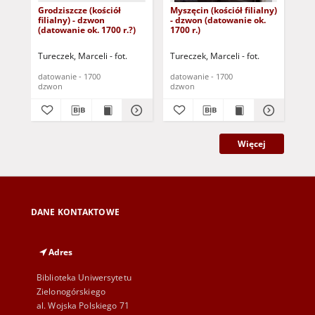
Grodziszcze (kościół
Myszęcin (kościół filialny)
Kos
filialny) - dzwon
- dzwon (datowanie ok.
par
(datowanie ok. 1700 r.?)
1700 r.)
(da
Tureczek, Marceli - fot.
Tureczek, Marceli - fot.
Tur
datowanie - 1700
datowanie - 1700
dat
dzwon
dzwon
dz
Więcej
DANE KONTAKTOWE
Adres
Biblioteka Uniwersytetu
Zielonogórskiego
al. Wojska Polskiego 71