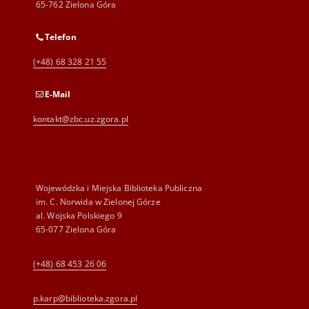
65-762 Zielona Góra
Telefon
(+48) 68 328 21 55
E-Mail
kontakt@zbc.uz.zgora.pl
Wojewódzka i Miejska Biblioteka Publiczna
im. C. Norwida w Zielonej Górze
al. Wojska Polskiego 9
65-077 Zielona Góra
(+48) 68 453 26 06
p.karp@biblioteka.zgora.pl