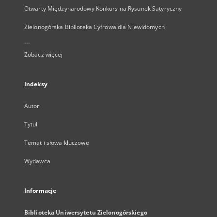
Otwarty Międzynarodowy Konkurs na Rysunek Satyryczny
Zielonogórska Biblioteka Cyfrowa dla Niewidomych
...
Zobacz więcej
Indeksy
Autor
Tytuł
Temat i słowa kluczowe
Wydawca
Informacje
Biblioteka Uniwersytetu Zielonogórskiego