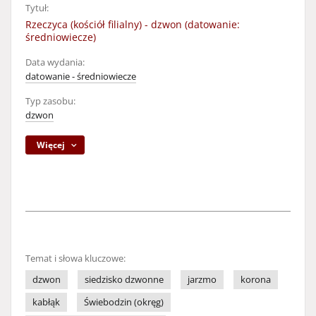
Tytuł:
Rzeczyca (kościół filialny) - dzwon (datowanie:
średniowiecze)
Data wydania:
datowanie - średniowiecze
Typ zasobu:
dzwon
Więcej
Temat i słowa kluczowe:
dzwon
siedzisko dzwonne
jarzmo
korona
kabłąk
Świebodzin (okręg)