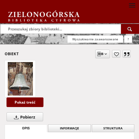
Wyszukiwanie zaawansowane
?
OBIEKT
Pokaż treść
Pobierz
OPIS
INFORMACJE
STRUKTURA