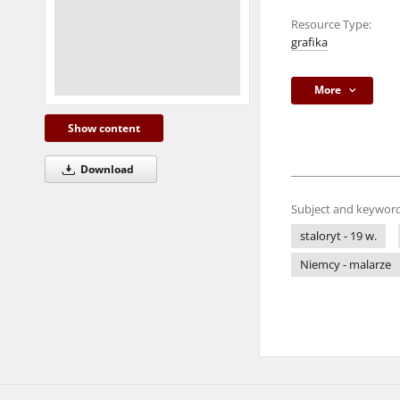
Resource Type:
grafika
More
Show content
Download
Subject and keyword
staloryt - 19 w.
Niemcy - malarze