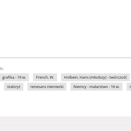
s:
grafika - 19 w.
French, W.
Holbein, Hans (młodszy) - twórczość
staloryt
renesans niemiecki
Niemcy - malarstwo - 16 w.