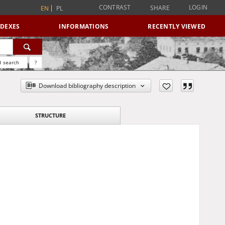
CONTRAST
LOGIN
SHARE
EN
PL
NDEXES
INFORMATIONS
RECENTLY VIEWED
 search
?
Download bibliography description
STRUCTURE