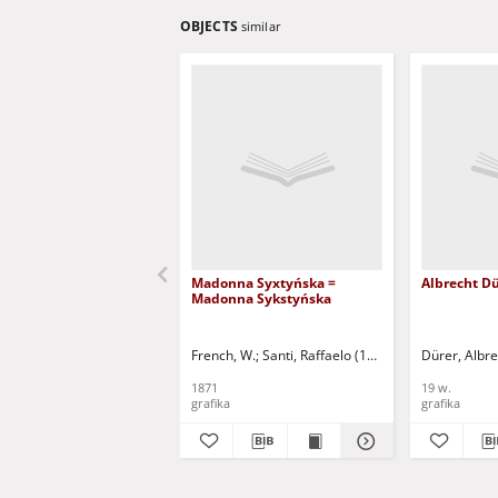
OBJECTS
similar
Madonna Syxtyńska =
Albrecht D
Madonna Sykstyńska
French, W.
Santi, Raffaelo (1483-1520)
Dürer, Albr
Rafael (1
1871
19 w.
grafika
grafika