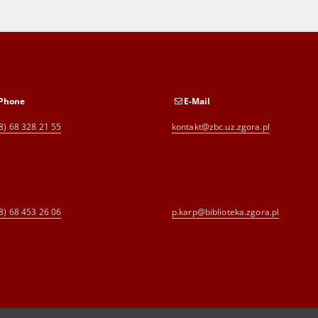
Phone
E-Mail
8) 68 328 21 55
kontakt@zbc.uz.zgora.pl
8) 68 453 26 06
p.karp@biblioteka.zgora.pl