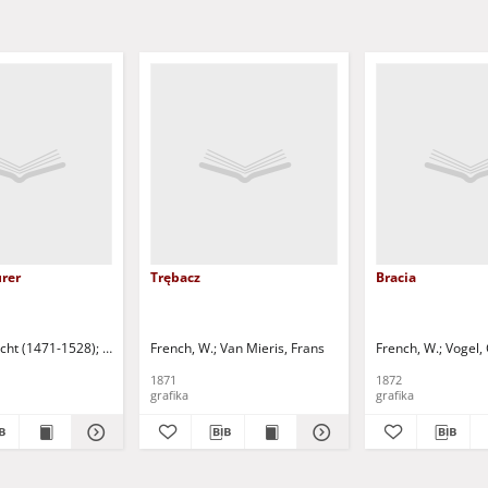
ürer
Trębacz
Bracia
echt (1471-1528)
483-1520)
Walther, Philipp
French, W.
Bibliographischen Institut
Van Mieris, Frans
French, W.
Vogel, 
1871
1872
grafika
grafika