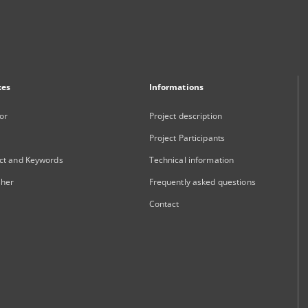
xes
Informations
or
Project description
Project Participants
ct and Keywords
Technical information
sher
Frequently asked questions
Contact