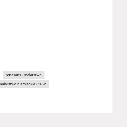
renesans - malarstwo
malarstwo niemieckie - 16 w.