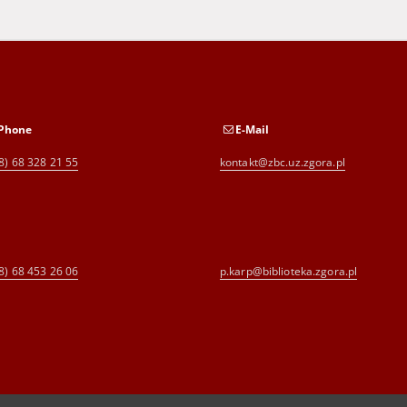
Phone
E-Mail
8) 68 328 21 55
kontakt@zbc.uz.zgora.pl
8) 68 453 26 06
p.karp@biblioteka.zgora.pl