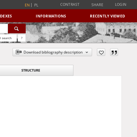
CONTRAST
LOGIN
SHARE
EN
PL
NDEXES
INFORMATIONS
RECENTLY VIEWED
 search
?
Download bibliography description
STRUCTURE