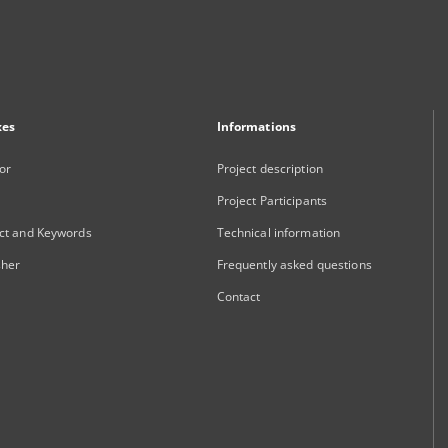
xes
Informations
or
Project description
Project Participants
ct and Keywords
Technical information
sher
Frequently asked questions
Contact