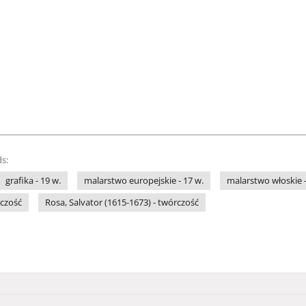
s:
grafika - 19 w.
malarstwo europejskie - 17 w.
malarstwo włoskie -
rczość
Rosa, Salvator (1615-1673) - twórczość