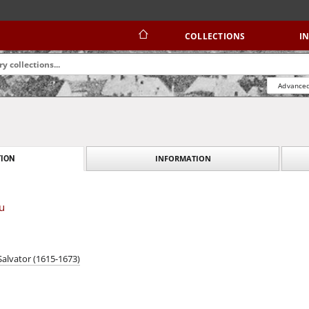
COLLECTIONS
I
Advanced
INFORMATION
ION
tu
Salvator (1615-1673)