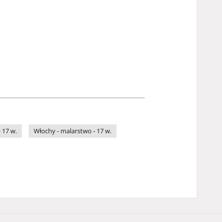
 17 w.
Włochy - malarstwo - 17 w.