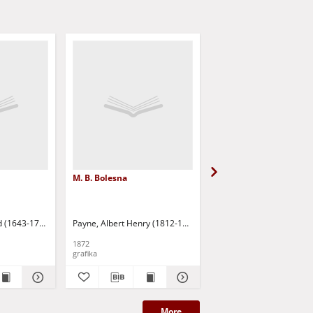
M. B. Bolesna
Cephalus und Prokris
d (1643-1703)
Heawood, T.
Payne, Albert Henry (1812-1902)
Reni, Guido (1575-1642)
Reni, Guido (1575-1642)
1872
1888
grafika
grafika
More