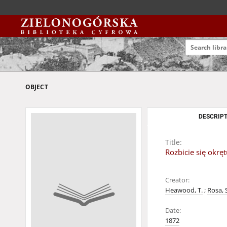
OBJECT
DESCRIPT
Title:
Rozbicie się okrę
Creator:
Heawood, T.
;
Rosa, 
Date:
1872