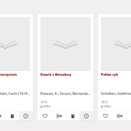
ziecięciem
Dawid z Betsabeą
Połów ryb
Dolci, Carlo (1616-1686)
Duncan, A.
Strozzi, Bernardo (1581-1644)
Schalken, Gottfrie
1872
1872
grafika
grafika