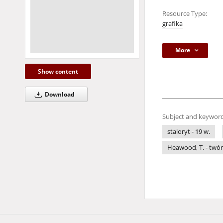
Resource Type:
grafika
More
Show content
Download
Subject and keyword
staloryt - 19 w.
Heawood, T. - twó