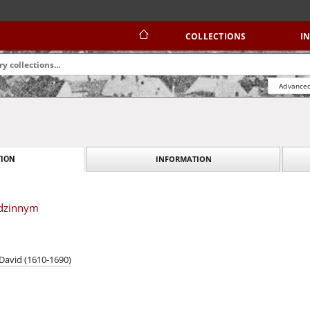
COLLECTIONS
I
Advanced
INFORMATION
ION
odzinnym
 David (1610-1690)