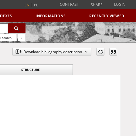
CONTRAST
LOGIN
SHARE
EN
PL
NDEXES
INFORMATIONS
RECENTLY VIEWED
 search
?
Download bibliography description
STRUCTURE