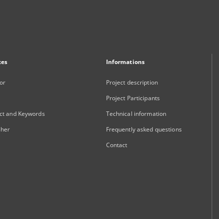
xes
Informations
or
Project description
Project Participants
ct and Keywords
Technical information
sher
Frequently asked questions
Contact