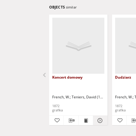
OBJECTS
similar
Koncert domowy
Dudziarz
French, W.
Teniers, David (1610-1690)
French, W.
1872
1872
grafika
grafika