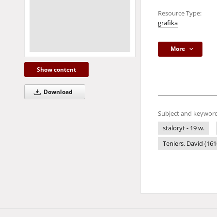
Resource Type:
grafika
More
Show content
Download
Subject and keyword
staloryt - 19 w.
Teniers, David (161