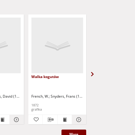
Walka kogutów
Wieniec z owoców
s, David (1610-1690)
French, W.
Snyders, Frans (1579-1657)
French, W.
Rubens, Pete
1872
1872
grafika
grafika
More