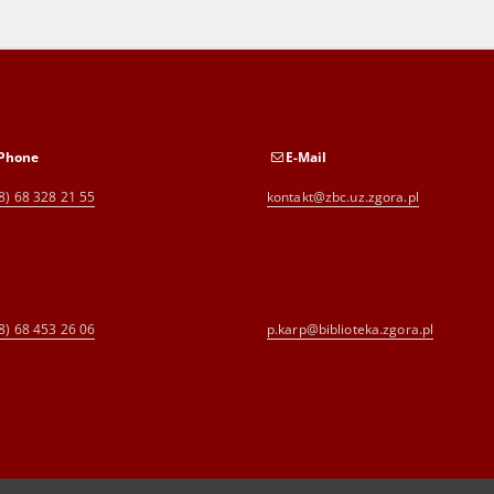
Phone
E-Mail
8) 68 328 21 55
kontakt@zbc.uz.zgora.pl
8) 68 453 26 06
p.karp@biblioteka.zgora.pl