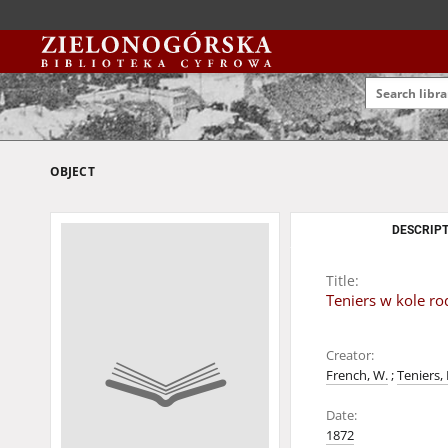
OBJECT
DESCRIPT
Title:
Teniers w kole r
Creator:
French, W.
;
Teniers,
Date:
1872