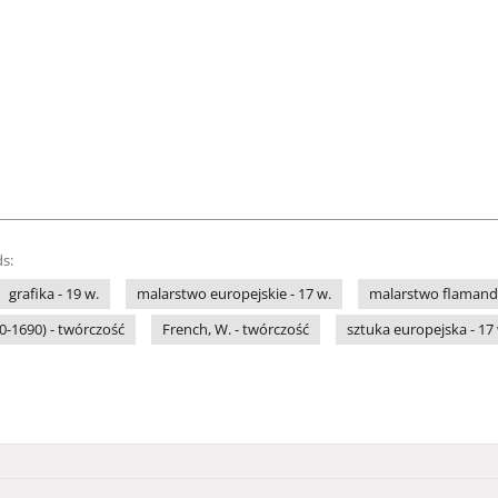
s:
grafika - 19 w.
malarstwo europejskie - 17 w.
malarstwo flamandz
0-1690) - twórczość
French, W. - twórczość
sztuka europejska - 17