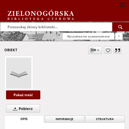
Wyszukiwanie zaawansowane
?
OBIEKT
Pokaż treść
Pobierz
OPIS
INFORMACJE
STRUKTURA