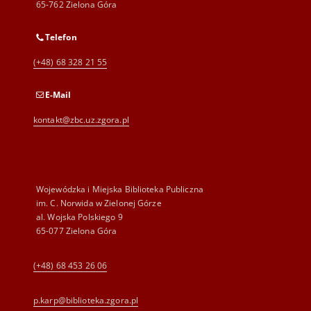
65-762 Zielona Góra
Telefon
(+48) 68 328 21 55
E-Mail
kontakt@zbc.uz.zgora.pl
Wojewódzka i Miejska Biblioteka Publiczna
im. C. Norwida w Zielonej Górze
al. Wojska Polskiego 9
65-077 Zielona Góra
(+48) 68 453 26 06
p.karp@biblioteka.zgora.pl