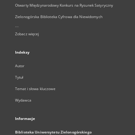
Otwarty Międzynarodowy Konkurs na Rysunek Satyryczny
Zielonogórska Biblioteka Cyfrowa dla Niewidomych
...
Zobacz więcej
Indeksy
Autor
Tytuł
Temat i słowa kluczowe
Wydawca
Informacje
Biblioteka Uniwersytetu Zielonogórskiego