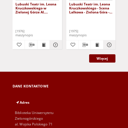
Lubuski Teatr im. Leona
Lubuski Teatr im. Leona
Lub
Kruczkowskiego w
Kruczkowskiego - Scena
Kru
Zielonej Górze Al.
Lalkowa - Zielona Góra -
Gór
Niepodległości 3/5
Al. Niepodległości 3/5
3/
[sprawozdanie-sezon
[sprawozdanie-sezon
19
1975/76]
1974/75]
[1976]
[1975]
[19
maszynopis
maszynopis
mas
Więcej
DANE KONTAKTOWE
Adres
Biblioteka Uniwersytetu
Zielonogórskiego
al. Wojska Polskiego 71