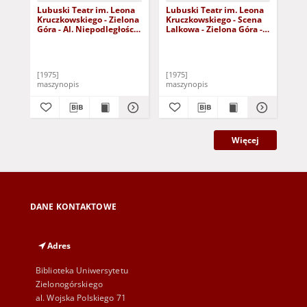
Lubuski Teatr im. Leona
Lubuski Teatr im. Leona
Kar
Kruczkowskiego - Zielona
Kruczkowskiego - Scena
Ko
Góra - Al. Niepodległości
Lalkowa - Zielona Góra -
w 3
3/5 [sprawozdanie-sezon
Al. Niepodległości 3/5
sce
1974/75]
[sprawozdanie-sezon
XII
Zes
1974/75]
XII
[1975]
[1975]
[19
maszynopis
maszynopis
pr
Więcej
DANE KONTAKTOWE
Adres
Biblioteka Uniwersytetu
Zielonogórskiego
al. Wojska Polskiego 71