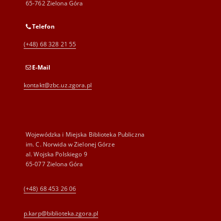
65-762 Zielona Góra
Telefon
(+48) 68 328 21 55
E-Mail
kontakt@zbc.uz.zgora.pl
Wojewódzka i Miejska Biblioteka Publiczna
im. C. Norwida w Zielonej Górze
al. Wojska Polskiego 9
65-077 Zielona Góra
(+48) 68 453 26 06
p.karp@biblioteka.zgora.pl