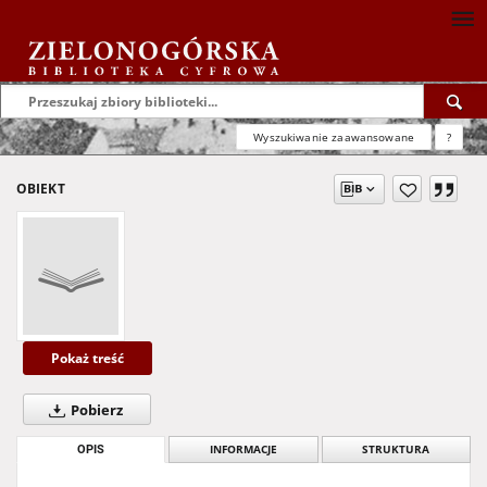
Wyszukiwanie zaawansowane
?
OBIEKT
Pokaż treść
Pobierz
OPIS
INFORMACJE
STRUKTURA