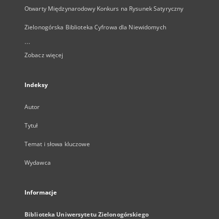
Otwarty Międzynarodowy Konkurs na Rysunek Satyryczny
Zielonogórska Biblioteka Cyfrowa dla Niewidomych
...
Zobacz więcej
Indeksy
Autor
Tytuł
Temat i słowa kluczowe
Wydawca
Informacje
Biblioteka Uniwersytetu Zielonogórskiego