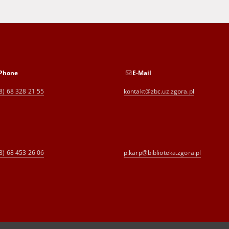
Phone
E-Mail
8) 68 328 21 55
kontakt@zbc.uz.zgora.pl
8) 68 453 26 06
p.karp@biblioteka.zgora.pl