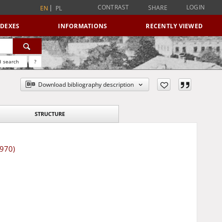
CONTRAST
LOGIN
SHARE
EN
PL
NDEXES
INFORMATIONS
RECENTLY VIEWED
 search
?
Download bibliography description
STRUCTURE
1970)