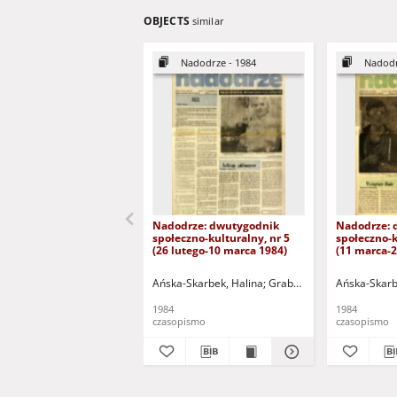
OBJECTS
similar
Nadodrze - 1984
Nadodr
Nadodrze: dwutygodnik
Nadodrze: 
społeczno-kulturalny, nr 5
społeczno-k
(26 lutego-10 marca 1984)
(11 marca-
Ańska-Skarbek, Halina
Grabowska, Lucyna
Ańska-Skarb
Groch
1984
1984
czasopismo
czasopismo