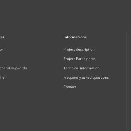
xes
Informations
or
Project description
Project Participants
ct and Keywords
Technical information
sher
Frequently asked questions
Contact