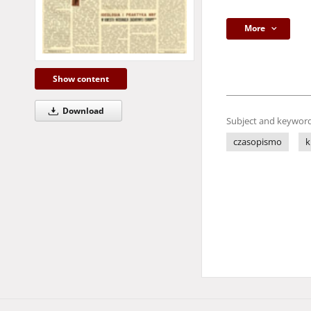
More
Show content
Download
Subject and keyword
czasopismo
k