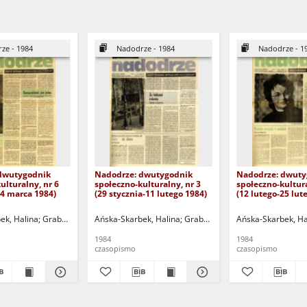
ze - 1984
Nadodrze - 1984
Nadodrze - 1
dwutygodnik
Nadodrze: dwutygodnik
Nadodrze: dwuty
ulturalny, nr 6
społeczno-kulturalny, nr 3
społeczno-kultura
24 marca 1984)
(29 stycznia-11 lutego 1984)
(12 lutego-25 lut
ek, Halina
omalski, Piotr
Grabowska, Lucyna
Hermanowicz, Leszek
Ańska-Skarbek, Halina
Grochomalski, Piotr
Horowicz, Michał
Grabowska, Lucyna
Hermanowicz, Leszek
Koniusz, Janusz (1934-20
Ańska-Skarbek, Ha
Grochomalsk
Horow
1984
1984
czasopismo
czasopismo