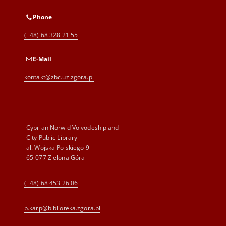
Phone
(+48) 68 328 21 55
E-Mail
kontakt@zbc.uz.zgora.pl
Cyprian Norwid Voivodeship and
City Public Library
al. Wojska Polskiego 9
65-077 Zielona Góra
(+48) 68 453 26 06
p.karp@biblioteka.zgora.pl