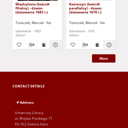
Międzylesie (kościół
Kosieczyn (kościół
Żel
filialny) - dzwon
parafialny) - dzwon
fil
(datowanie 1683 r.)
(datowanie 1670 r.)
(da
Tureczek, Marceli - fot.
Tureczek, Marceli - fot.
Tur
datowanie - 1683
datowanie - 1670
dat
dzwon
dzwon
dz
More
CONTACT DETAILS
Address
University Library
al. Wojska Polskiego 71
65-762 Zielona Góra