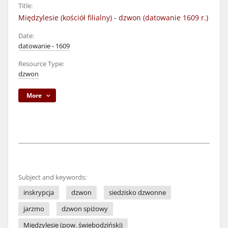
Title:
Międzylesie (kościół filialny) - dzwon (datowanie 1609 r.)
Date:
datowanie - 1609
Resource Type:
dzwon
More
Subject and keywords:
inskrypcja
dzwon
siedzisko dzwonne
jarzmo
dzwon spiżowy
Międzylesie (pow. świebodziński)