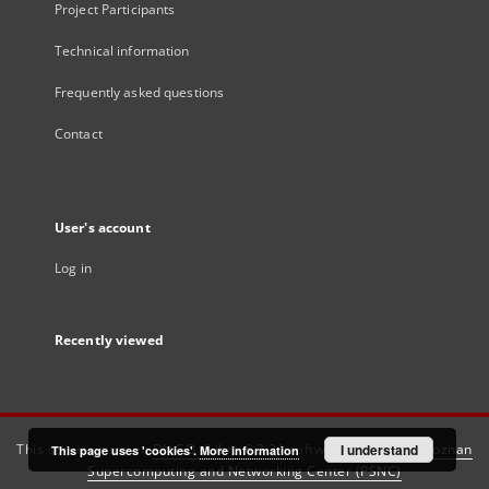
Project Participants
Technical information
Frequently asked questions
Contact
User's account
Log in
Recently viewed
This service runs on
DInGO dLibra 6.3.21
software created by
I understand
Poznan
This page uses 'cookies'.
More information
Supercomputing and Networking Center (PSNC)