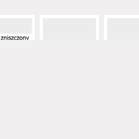
kościół filialny)
Węgrzynice (kościół filialny)
Kosieczyn (kośció
towanie:
- dzwon (datowanie:
parafialny) - dzw
cze)
średniowiecze)
(datowanie 1670 r
celi - fot.
Tureczek, Marceli - fot.
Tureczek, Marceli -
średniowiecze
datowanie - średniowiecze
datowanie - 1670
dzwon
dzwon