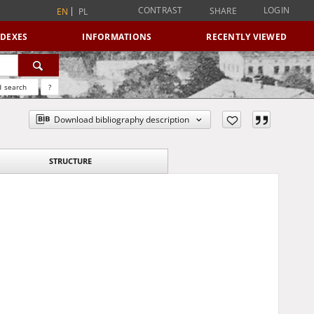
CONTRAST
LOGIN
SHARE
EN
PL
NDEXES
INFORMATIONS
RECENTLY VIEWED
 search
?
Download bibliography description
STRUCTURE