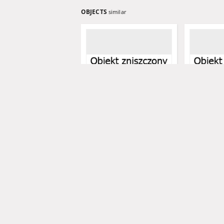
OBJECTS
similar
Węgrzynice (kościół filialny)
Węgrzynice (
- dzwon (datowanie 1610 r.)
- dzwon (da
średniowie
Tureczek, Marceli - fot.
Tureczek, Mar
datowanie - 1610
datowanie - 
dzwon
dzwon