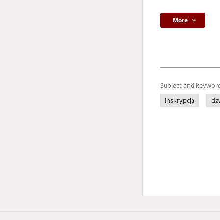
More
Subject and keyword
inskrypcja
dz