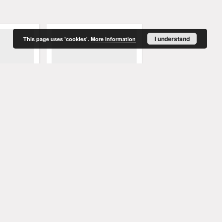
I understand
This page uses 'cookies'.
More information
ł
Żelechów (kościół filialny) -
Ołobok (kościół parafia
on
dzwon (datowanie 1699 r.)
dzwon (datowanie 179
.)
 fot.
Tureczek, Marceli - fot.
Tureczek, Marceli - fot.
datowanie - 1699
datowanie - 1791
dzwon
dzwon
More