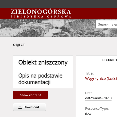
OBJECT
DESCRIPT
Title:
Węgrzynice (kośció
Date:
Show content
datowanie - 1610
Download
Resource Type:
dzwon