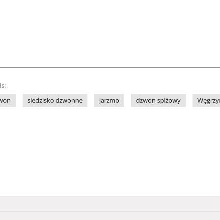
s:
won
siedzisko dzwonne
jarzmo
dzwon spiżowy
Węgrzyn