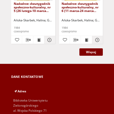
Nadodrze: dwutygodnik
Nadodrze: dwutygodnik
Na
społeczno-kulturalny, nr
społeczno-kulturalny, nr
spo
5 (26 lutego-10 marca
6 (11 marca-24 marca
3 (
1984)
1984)
19
Ańska-Skarbek, Halina
Grabowska, Lucyna
Ańska-Skarbek, Halina
Grochomalski, Piotr
Grabowska, 
Herma
Ańs
1984
1984
198
czasopismo
czasopismo
cza
Więcej
DANE KONTAKTOWE
Adres
Biblioteka Uniwersytetu
Zielonogórskiego
al. Wojska Polskiego 71