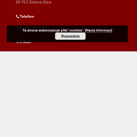
65-762 Zielona Góra
Telefon
(+48) 68 328 21 55
Ta strona wykorzystuje pliki 'cookies'.
Więcej informacji
Rozumiem
E-Mail
kontakt@zbc.uz.zgora.pl
Wojewódzka i Miejska Biblioteka Publiczna
im. C. Norwida w Zielonej Górze
al. Wojska Polskiego 9
65-077 Zielona Góra
(+48) 68 453 26 06
p.karp@biblioteka.zgora.pl