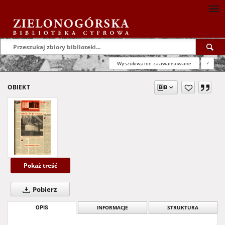
Wyszukiwanie zaawansowane
?
OBIEKT
Pokaż treść
Pobierz
OPIS
INFORMACJE
STRUKTURA